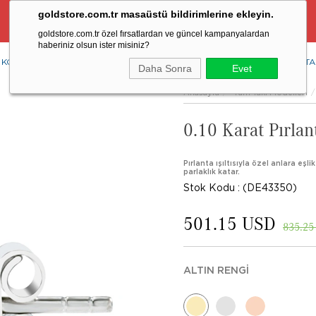
goldstore.com.tr masaüstü bildirimlerine ekleyin.
Ücretsiz Aynı Gün Kargo Fırsatı
goldstore.com.tr özel fırsatlardan ve güncel kampanyalardan
haberiniz olsun ister misiniz?
KOLYE
YÜZÜK
KÜPE
BİLEKLİK
RENKLİ TAŞLAR
PIRLANTA
Daha Sonra
Evet
Anasayfa
Tüm Takı Modelleri
0.10 Karat Pırlan
Pırlanta ışıltısıyla özel anlara eşli
parlaklık katar.
Stok Kodu
(DE43350)
501.15 USD
835.25
ALTIN RENGI