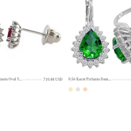
0.16 Karat Pırlanta Oval Yakut Halo Çivili Altın Küpe
0.56 Karat Pırlanta Damla Zümrüt Halo Altın Küpe
710.48 USD
1,184.14 USD
4,183.18 USD