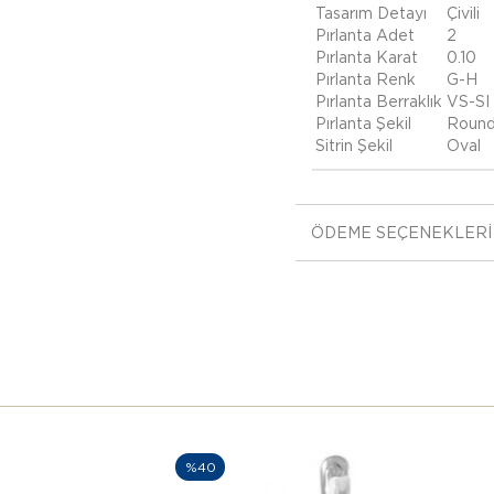
Tasarım Detayı
Çivili
Pırlanta Adet
2
Pırlanta Karat
0.10
Pırlanta Renk
G-H
Pırlanta Berraklık
VS-SI
Pırlanta Şekil
Roun
Sitrin Şekil
Oval
ÖDEME SEÇENEKLERI
%40