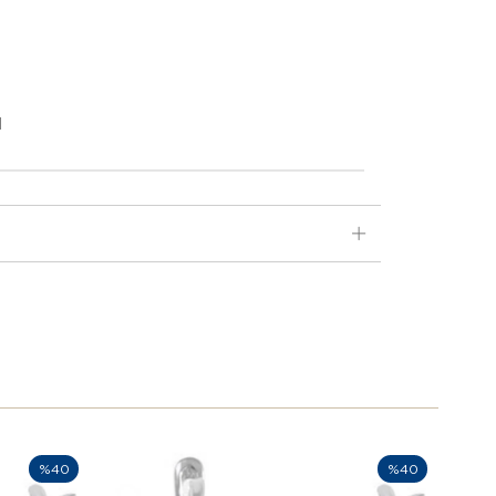
d
%40
%40