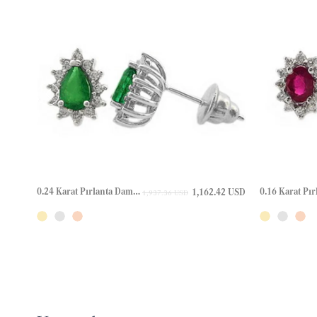
0.24 Karat Pırlanta Damla Zümrüt Halo Çivili Altın Küpe
1,162.42 USD
1,937.36 USD