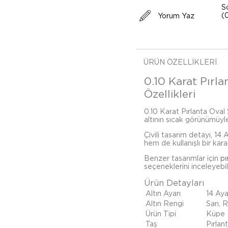
S
(
Yorum Yaz
ÜRÜN ÖZELLIKLERI
0.10 Karat Pırlan
Özellikleri
0.10 Karat Pırlanta Oval Sit
altının sıcak görünümüyle
Çivili tasarım detayı, 14
hem de kullanışlı bir kara
Benzer tasarımlar için
pı
seçeneklerini inceleyebili
Ürün Detayları
Altın Ayarı
14 Aya
Altın Rengi
Sarı, 
Ürün Tipi
Küpe
Taş
Pırlant