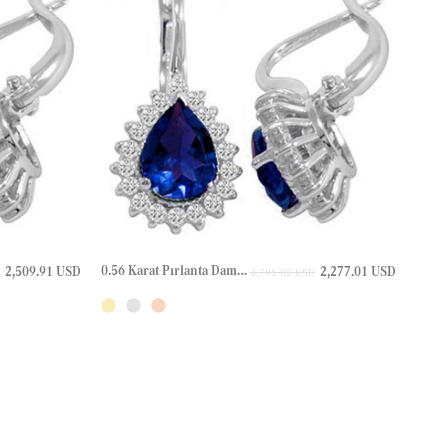
0.56 Karat Pırlanta Damla Safir Halo Altın Küpe
2,509.91 USD
2,277.01 USD
3,795.02 USD