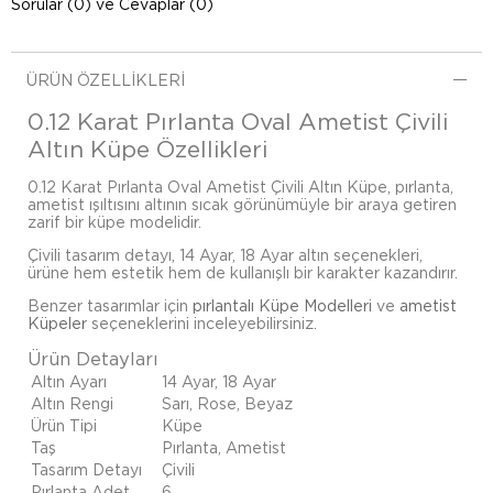
Sorular (0) ve Cevaplar (0)
ÜRÜN ÖZELLIKLERI
0.12 Karat Pırlanta Oval Ametist Çivili
Altın Küpe Özellikleri
0.12 Karat Pırlanta Oval Ametist Çivili Altın Küpe, pırlanta,
ametist ışıltısını altının sıcak görünümüyle bir araya getiren
zarif bir küpe modelidir.
Çivili tasarım detayı, 14 Ayar, 18 Ayar altın seçenekleri,
ürüne hem estetik hem de kullanışlı bir karakter kazandırır.
Benzer tasarımlar için
pırlantalı Küpe Modelleri
ve
ametist
Küpeler
seçeneklerini inceleyebilirsiniz.
Ürün Detayları
Altın Ayarı
14 Ayar, 18 Ayar
Altın Rengi
Sarı, Rose, Beyaz
Ürün Tipi
Küpe
Taş
Pırlanta, Ametist
Tasarım Detayı
Çivili
Pırlanta Adet
6