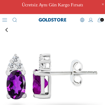
Ücretsiz Aynı Gün Kargo Fırsatı
0
Pırlantalı Küpe Modelleri