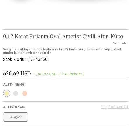
0.12 Karat Pırlanta Oval Ametist Çivili Altın Küpe
Yorumlar
Sevginizi ışıldayan bir detayla anlatın. Pırlanta vurgulu bu altın küpe, özel
günler için anlamlı bir seçimdir.
Stok Kodu
(DE43336)
628.69 USD
%
40
İndirim
1,047.82 USD
ALTIN RENGI
ALTIN AYARI
ÖLÇÜ KILAVUZU
14 Ayar