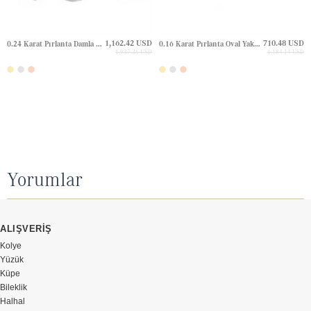
1,162.42 USD
710.48 USD
0.24 Karat Pırlanta Damla Zümrüt Halo Çivili Altın Küpe
0.16 Karat Pırlanta Oval Yakut Halo Çivili Altın Küpe
1,937.36 USD
1,184.14 USD
Yorumlar
ALIŞVERİŞ
Kolye
Yüzük
Küpe
Bileklik
Halhal