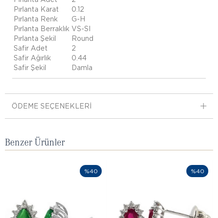
Pırlanta Karat
0.12
Pırlanta Renk
G-H
Pırlanta Berraklık
VS-SI
Pırlanta Şekil
Round
Safir Adet
2
Safir Ağırlık
0.44
Safir Şekil
Damla
ÖDEME SEÇENEKLERI
Benzer Ürünler
%40
%40