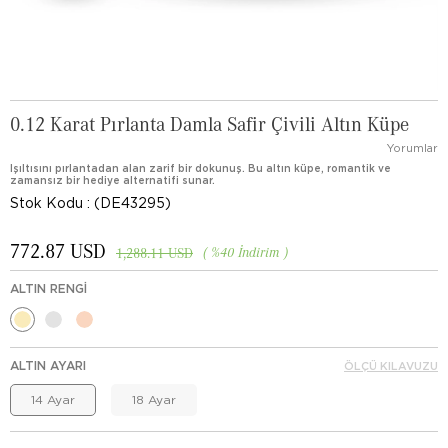
0.12 Karat Pırlanta Damla Safir Çivili Altın Küpe
Yorumlar
Işıltısını pırlantadan alan zarif bir dokunuş. Bu altın küpe, romantik ve
zamansız bir hediye alternatifi sunar.
Stok Kodu
(DE43295)
772.87 USD
%
40
İndirim
1,288.11 USD
ALTIN RENGI
ALTIN AYARI
ÖLÇÜ KILAVUZU
14 Ayar
18 Ayar