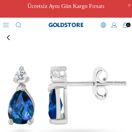
Ücretsiz Aynı Gün Kargo Fırsatı
0
Pırlantalı Küpe Modelleri