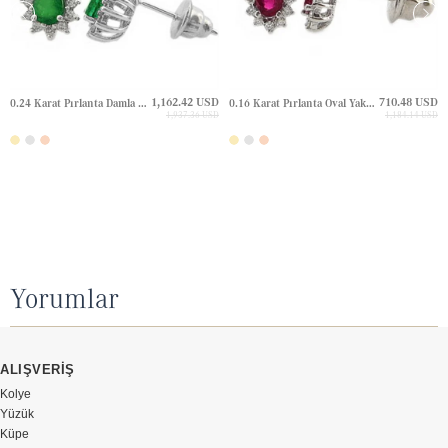
1,162.42 USD
710.48 USD
0.24 Karat Pırlanta Damla Zümrüt Halo Çivili Altın Küpe
0.16 Karat Pırlanta Oval Yakut Halo Çivili Altın Küpe
1,937.36 USD
1,184.14 USD
Yorumlar
ALIŞVERİŞ
Kolye
Yüzük
Küpe