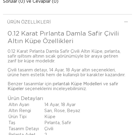
Sorular (0) ve Cevaplar (0)
ÜRÜN ÖZELLIKLERI
0.12 Karat Pırlanta Damla Safir Çivili
Altın Küpe Özellikleri
0.12 Karat Pırlanta Damla Safir Çivili Altın Küpe, pırlanta,
safir ışıltısını altının sıcak görünümüyle bir araya getiren
zarif bir küpe modelidir.
Çivili tasarım detayı, 14 Ayar, 18 Ayar altın seçenekleri,
ürüne hem estetik hem de kullanışlı bir karakter kazandırır.
Benzer tasarımlar için
pırlantalı Küpe Modelleri
ve
safir
Küpeler
seçeneklerini inceleyebilirsiniz.
Ürün Detayları
Altın Ayarı
14 Ayar, 18 Ayar
Altın Rengi
Sarı, Rose, Beyaz
Ürün Tipi
Küpe
Taş
Pırlanta, Safir
Tasarım Detayı
Çivili
Pırlanta Adet
2