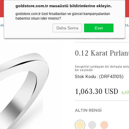
goldstore.com.tr masaüstü bildirimlerine ekleyin.
Ücretsiz Aynı Gün Kargo Fırsatı
goldstore.com.tr özel fırsatlardan ve güncel kampanyalardan
haberiniz olsun ister misiniz?
KOLYE
YÜZÜK
KÜPE
BİLEKLİK
RENKLİ TAŞLAR
PIRLANTA
Daha Sonra
Evet
Anasayfa
Tüm Takı Modelleri
0.12 Karat Pırla
Sevginizi ışıldayan bir detayla anl
bir seçimdir.
Stok Kodu
(DRF43105)
1,063.30 USD
1,7
ALTIN RENGI