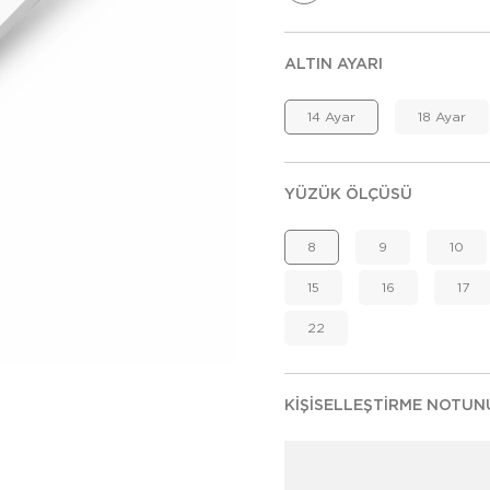
ALTIN AYARI
14 Ayar
18 Ayar
YÜZÜK ÖLÇÜSÜ
8
9
10
15
16
17
22
KIŞISELLEŞTIRME NOTUN