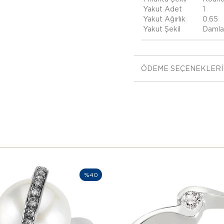
Yakut Adet
1
Yakut Ağırlık
0.65
Yakut Şekil
Damla
ÖDEME SEÇENEKLERI
%40