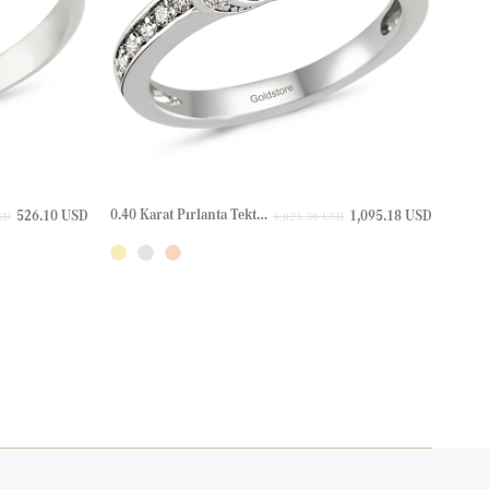
0.40 Karat Pırlanta Tektaş Altın Yüzük
526.10 USD
1,095.18 USD
SD
1,825.30 USD