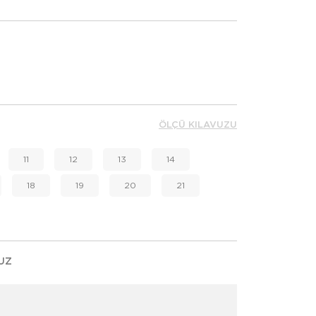
ÖLÇÜ KILAVUZU
11
12
13
14
18
19
20
21
UZ