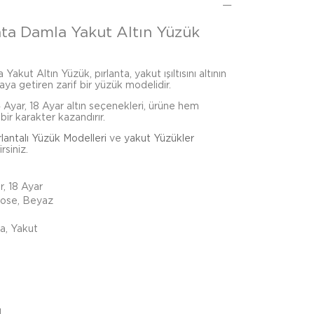
anta Damla Yakut Altın Yüzük
Yakut Altın Yüzük, pırlanta, yakut ışıltısını altının
ya getiren zarif bir yüzük modelidir.
4 Ayar, 18 Ayar altın seçenekleri, ürüne hem
bir karakter kazandırır.
rlantalı Yüzük Modelleri
ve
yakut Yüzükler
rsiniz.
r, 18 Ayar
Rose, Beyaz
ta, Yakut
m
d