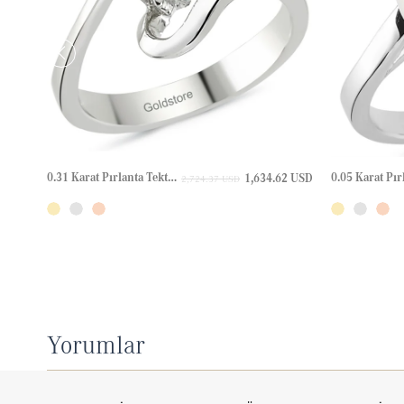
0.31 Karat Pırlanta Tektaş Bypass Altın Yüzük
1,634.62 USD
2,724.37 USD
Yorumlar