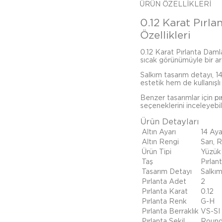
ÜRÜN ÖZELLIKLERI
0.12 Karat Pırl
Özellikleri
0.12 Karat Pırlanta Damla 
sıcak görünümüyle bir ara
Salkım tasarım detayı, 1
estetik hem de kullanışlı 
Benzer tasarımlar için
pı
seçeneklerini inceleyebili
Ürün Detayları
Altın Ayarı
14 Aya
Altın Rengi
Sarı, 
Ürün Tipi
Yüzük
Taş
Pırlan
Tasarım Detayı
Salkı
Pırlanta Adet
2
Pırlanta Karat
0.12
Pırlanta Renk
G-H
Pırlanta Berraklık
VS-SI
Pırlanta Şekil
Roun