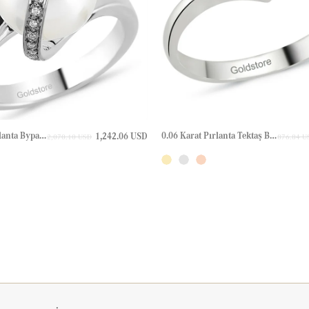
0.05 Karat Pırlanta Bypass Altın Yüzük
0.06 Karat Pırlanta Tektaş Bypass Altın Yüzük
1,242.06 USD
2,070.10 USD
876.84 U