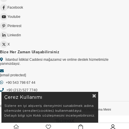
Facebook
Youtube
Pinterest
Linkedin
X
Bize Her Zaman Ulaşabilirsiniz
İstanbul İstiklal Caddesi mağazamız ve online destek hizmetimizle
yanınızdayız.
[email protected]
+90 543 798 67 44
+90 (212) 527 7740
Çerez Kullanımı
Sizlere en iyi alışveriş deneyimini sunabilmek adına
© 2026 GOLDSTORE - Tüm Hakları Saklıdır.
Sözleşmeler
Gizlilik Politikası
Kullanım Koşulları
KVKK Aydınlatma Metni
sitemizde çerezler(cookies) kullanmaktayız.
Detaylı bilgi için Kvkk sözleşmesini inceleyebilirsiniz.