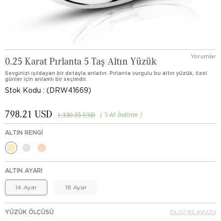
Yorumlar
0.25 Karat Pırlanta 5 Taş Altın Yüzük
Sevginizi ışıldayan bir detayla anlatın. Pırlanta vurgulu bu altın yüzük, özel
günler için anlamlı bir seçimdir.
Stok Kodu
(DRW41669)
798.21 USD
%
40
İndirim
1,330.35 USD
ALTIN RENGI
ALTIN AYARI
14 Ayar
18 Ayar
YÜZÜK ÖLÇÜSÜ
ÖLÇÜ KILAVUZU