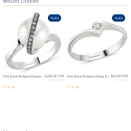
Benzer Ürünler
%40
%40
1,242.52 USD
526.30 USD
0.05 Karat Pırlanta Bypass Altın Yüzük
0.06 Karat Pırlanta Tektaş Bypass Altın Yüzük
2,070.86 USD
877.16 USD