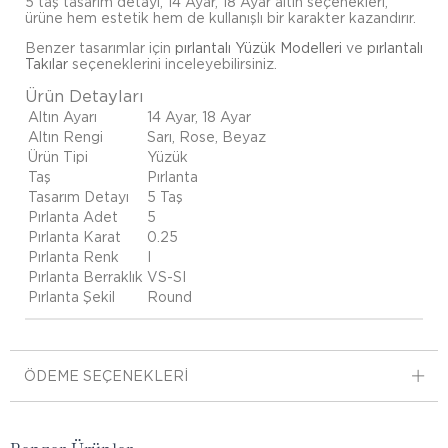
5 taş tasarım detayı, 14 Ayar, 18 Ayar altın seçenekleri,
ürüne hem estetik hem de kullanışlı bir karakter kazandırır.
Benzer tasarımlar için
pırlantalı Yüzük Modelleri
ve
pırlantalı
Takılar
seçeneklerini inceleyebilirsiniz.
Ürün Detayları
Altın Ayarı
14 Ayar, 18 Ayar
Altın Rengi
Sarı, Rose, Beyaz
Ürün Tipi
Yüzük
Taş
Pırlanta
Tasarım Detayı
5 Taş
Pırlanta Adet
5
Pırlanta Karat
0.25
Pırlanta Renk
I
Pırlanta Berraklık
VS-SI
Pırlanta Şekil
Round
ÖDEME SEÇENEKLERI