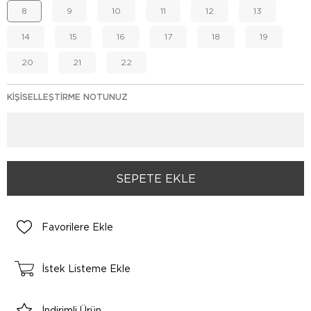
8
9
10
11
12
13
14
15
16
17
18
19
20
21
22
KIŞISELLEŞTIRME NOTUNUZ
Favorilere Ekle
İstek Listeme Ekle
İndirimli Ürün