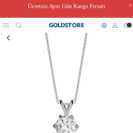
Ücretsiz Aynı Gün Kargo Fırsatı
0
Pırlantalı Kolye Modelleri
›