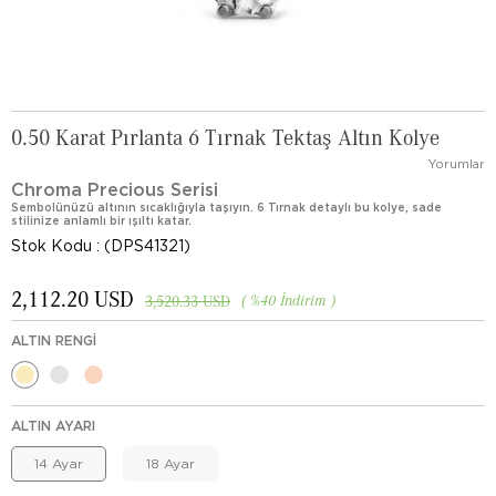
0.50 Karat Pırlanta 6 Tırnak Tektaş Altın Kolye
Yorumlar
Chroma Precious Serisi
Sembolünüzü altının sıcaklığıyla taşıyın. 6 Tırnak detaylı bu kolye, sade
stilinize anlamlı bir ışıltı katar.
Stok Kodu
(DPS41321)
2,112.20 USD
%
40
İndirim
3,520.33 USD
ALTIN RENGI
ALTIN AYARI
14 Ayar
18 Ayar