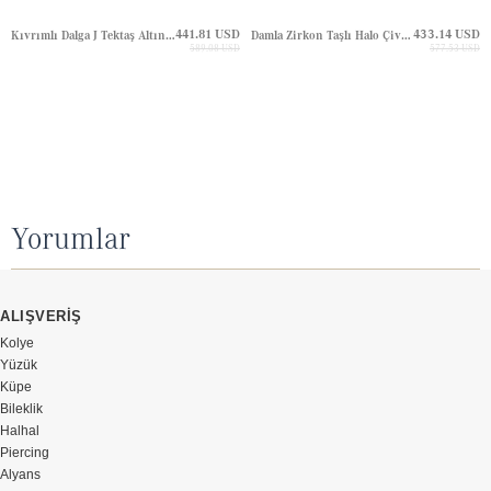
441.81 USD
433.14 USD
Kıvrımlı Dalga J Tektaş Altın Küpe
Damla Zirkon Taşlı Halo Çivili Altın Küpe
589.08 USD
577.53 USD
Yorumlar
ALIŞVERİŞ
Kolye
Yüzük
Küpe
Bileklik
Halhal
Piercing
Alyans