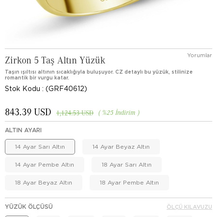
Yorumlar
Zirkon 5 Taş Altın Yüzük
Taşın ışıltısı altının sıcaklığıyla buluşuyor. CZ detaylı bu yüzük, stilinize
romantik bir vurgu katar.
Stok Kodu
(GRF40612)
843.39 USD
%
25
İndirim
1,124.53 USD
ALTIN AYARI
14 Ayar Sarı Altın
14 Ayar Beyaz Altın
14 Ayar Pembe Altın
18 Ayar Sarı Altın
18 Ayar Beyaz Altın
18 Ayar Pembe Altın
YÜZÜK ÖLÇÜSÜ
ÖLÇÜ KILAVUZU