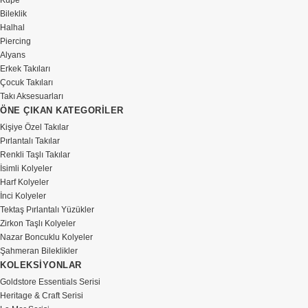
Küpe
Bileklik
Halhal
Piercing
Alyans
Erkek Takıları
Çocuk Takıları
Takı Aksesuarları
ÖNE ÇIKAN KATEGORİLER
Kişiye Özel Takılar
Pırlantalı Takılar
Renkli Taşlı Takılar
İsimli Kolyeler
Harf Kolyeler
İnci Kolyeler
Tektaş Pırlantalı Yüzükler
Zirkon Taşlı Kolyeler
Nazar Boncuklu Kolyeler
Şahmeran Bileklikler
KOLEKSİYONLAR
Goldstore Essentials Serisi
Heritage & Craft Serisi