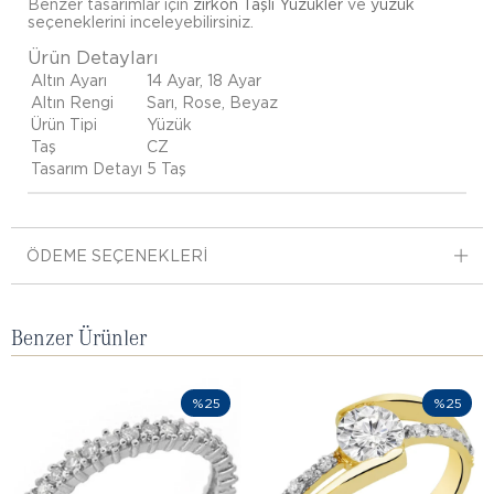
Benzer tasarımlar için
zirkon Taşlı Yüzükler
ve
yüzük
seçeneklerini inceleyebilirsiniz.
Ürün Detayları
Altın Ayarı
14 Ayar, 18 Ayar
Altın Rengi
Sarı, Rose, Beyaz
Ürün Tipi
Yüzük
Taş
CZ
Tasarım Detayı
5 Taş
ÖDEME SEÇENEKLERI
Benzer Ürünler
%25
%25