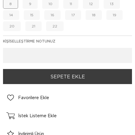
8
9
10
11
12
13
14
15
16
17
18
19
20
21
22
KIŞISELLEŞTIRME NOTUNUZ
Favorilere Ekle
İstek Listeme Ekle
İndirimli Ürün