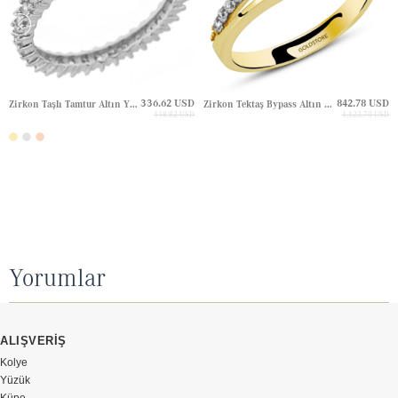
336.62 USD
842.78 USD
Zirkon Taşlı Tamtur Altın Yüzük
Zirkon Tektaş Bypass Altın Yüzük
448.82 USD
1,123.70 USD
Yorumlar
ALIŞVERİŞ
Kolye
Yüzük