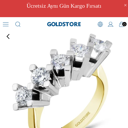
Ücretsiz Aynı Gün Kargo Fırsatı
0
Zirkon Taşlı Yüzükler
›