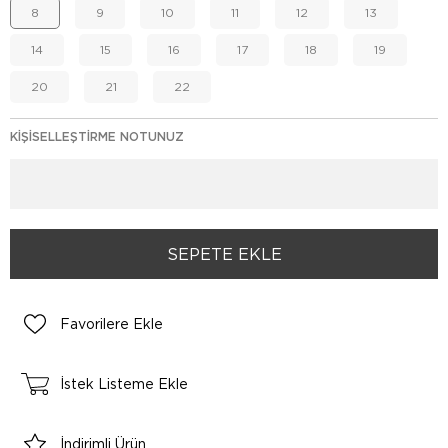
8
9
10
11
12
13
14
15
16
17
18
19
20
21
22
KIŞISELLEŞTIRME NOTUNUZ
Favorilere Ekle
İstek Listeme Ekle
İndirimli Ürün