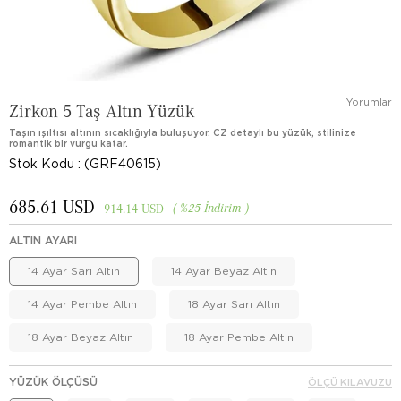
Yorumlar
Zirkon 5 Taş Altın Yüzük
Taşın ışıltısı altının sıcaklığıyla buluşuyor. CZ detaylı bu yüzük, stilinize
romantik bir vurgu katar.
Stok Kodu
(GRF40615)
685.61 USD
%
25
İndirim
914.14 USD
ALTIN AYARI
14 Ayar Sarı Altın
14 Ayar Beyaz Altın
14 Ayar Pembe Altın
18 Ayar Sarı Altın
18 Ayar Beyaz Altın
18 Ayar Pembe Altın
YÜZÜK ÖLÇÜSÜ
ÖLÇÜ KILAVUZU