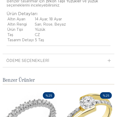
Benzer tasarımlar için
zirkon Taşlı Yüzükler
ve
yüzük
seçeneklerini inceleyebilirsiniz.
Ürün Detayları
Altın Ayarı
14 Ayar, 18 Ayar
Altın Rengi
Sarı, Rose, Beyaz
Ürün Tipi
Yüzük
Taş
CZ
Tasarım Detayı
5 Taş
ÖDEME SEÇENEKLERI
Benzer Ürünler
%25
%25