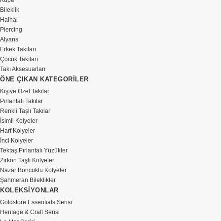
Küpe
Bileklik
Halhal
Piercing
Alyans
Erkek Takıları
Çocuk Takıları
Takı Aksesuarları
ÖNE ÇIKAN KATEGORİLER
Kişiye Özel Takılar
Pırlantalı Takılar
Renkli Taşlı Takılar
İsimli Kolyeler
Harf Kolyeler
İnci Kolyeler
Tektaş Pırlantalı Yüzükler
Zirkon Taşlı Kolyeler
Nazar Boncuklu Kolyeler
Şahmeran Bileklikler
KOLEKSİYONLAR
Goldstore Essentials Serisi
Heritage & Craft Serisi