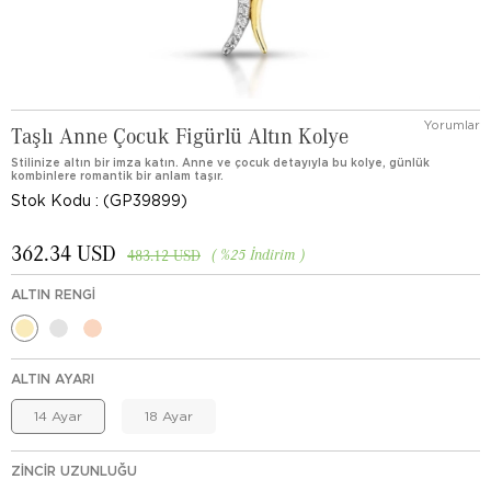
Yorumlar
Taşlı Anne Çocuk Figürlü Altın Kolye
Stilinize altın bir imza katın. Anne ve çocuk detayıyla bu kolye, günlük
kombinlere romantik bir anlam taşır.
Stok Kodu
(GP39899)
362.34 USD
%
25
İndirim
483.12 USD
ALTIN RENGI
ALTIN AYARI
14 Ayar
18 Ayar
ZINCIR UZUNLUĞU