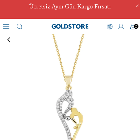
Ücretsiz Aynı Gün Kargo Fırsatı
0
Zirkon Taşlı Kolyeler
›