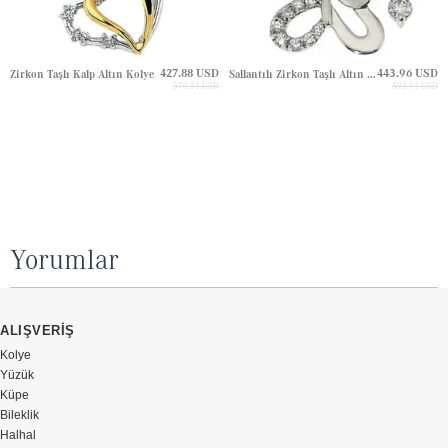
427.88 USD
443.96 USD
Zirkon Taşlı Kalp Altın Kolye
Sallantılı Zirkon Taşlı Altın Kolye
570.51 USD
591.94 USD
Yorumlar
ALIŞVERİŞ
Kolye
Yüzük
Küpe
Bileklik
Halhal