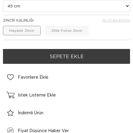
ZINCIR KALINLIĞI
ÖLÇÜ KILAVUZU
Hayalet Zincir
25lik Forse Zincir
Favorilere Ekle
İstek Listeme Ekle
İndirimli Ürün
Fiyat Düşünce Haber Ver