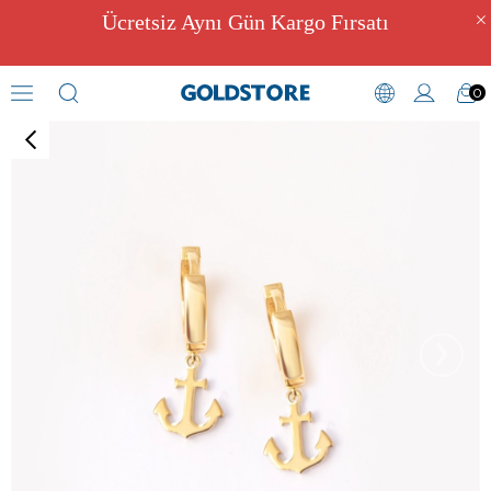
Ücretsiz Aynı Gün Kargo Fırsatı
0
Halka Küpeler
›