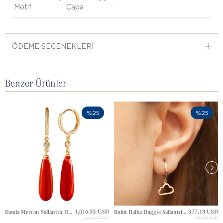
Motif
Çapa
ÖDEME SEÇENEKLERI
Benzer Ürünler
%25
%25
1,016.53 USD
377.18 USD
Damla Mercan Sallantılı Halka Huggie Altın Küpe
Bulut Halka Huggie Sallantılı Altın Küpe
1,355.37 USD
502.90 USD