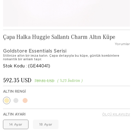
Çapa Halka Huggie Sallantı Charm Altın Küpe
Yorumlar
Goldstore Essentials Serisi
Stilinize altın bir imza katın. Çapa detayıyla bu küpe, günlük kombinlere
romantik bir anlam taşır.
Stok Kodu
(GE44041)
592.35 USD
%
25
İndirim
789.81 USD
ALTIN RENGI
ALTIN AYARI
ÖLÇÜ KILAVUZU
14 Ayar
18 Ayar