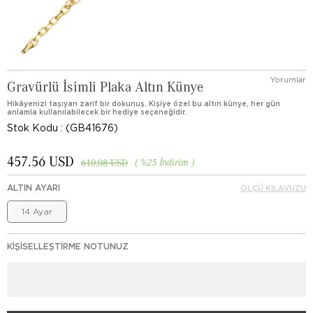
Yorumlar
Gravürlü İsimli Plaka Altın Künye
Hikâyenizi taşıyan zarif bir dokunuş. Kişiye özel bu altın künye, her gün
anlamla kullanılabilecek bir hediye seçeneğidir.
Stok Kodu
(GB41676)
457.56 USD
%
25
İndirim
610.08 USD
ALTIN AYARI
ÖLÇÜ KILAVUZU
14 Ayar
KIŞISELLEŞTIRME NOTUNUZ