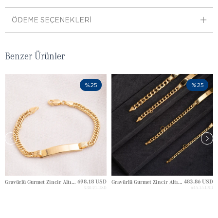
ÖDEME SEÇENEKLERI
Benzer Ürünler
%25
%25
698.18 USD
483.86 USD
Gravürlü Gurmet Zincir Altın Künye
Gravürlü Gurmet Zincir Altın Künye
930.91 USD
645.15 USD