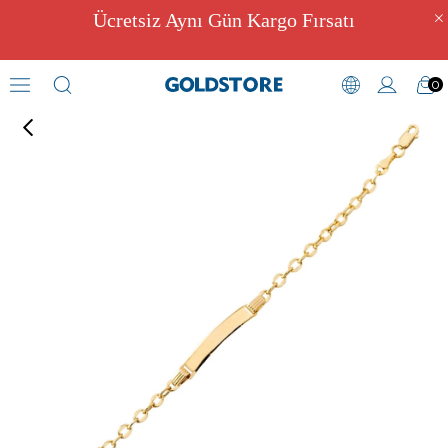
Ücretsiz Aynı Gün Kargo Fırsatı
0
İsim Bileklikler
›