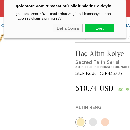
goldstore.com.tr masaüstü bildirimlerine ekleyin.
Ücretsiz Aynı Gün Kargo Fırsatı
goldstore.com.tr özel fırsatlardan ve güncel kampanyalardan
haberiniz olsun ister misiniz?
KOLYE
YÜZÜK
KÜPE
BİLEKLİK
RENKLİ TAŞLAR
PIRLANTA
Daha Sonra
Evet
Anasayfa
Tüm Takı Modelleri
Haç Altın Kolye
Sacred Faith Serisi
Stilinize altın bir imza katın. Haç
Stok Kodu
(GP43372)
510.74 USD
680.98
ALTIN RENGI