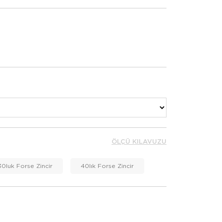
ÖLÇÜ KILAVUZU
30luk Forse Zincir
40lık Forse Zincir