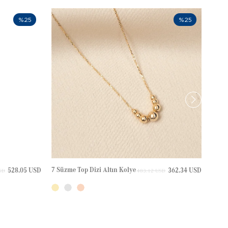
%25
%25
7 Süzme Top Dizi Altın Kolye
Haç A
528.05 USD
362.34 USD
SD
483.12 USD