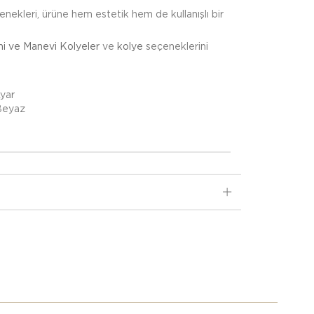
çenekleri, ürüne hem estetik hem de kullanışlı bir
ni ve Manevi Kolyeler
ve
kolye
seçeneklerini
Ayar
 Beyaz