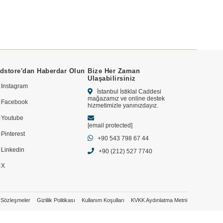
dstore'dan Haberdar Olun
Bize Her Zaman
Ulaşabilirsiniz
Instagram
İstanbul İstiklal Caddesi
mağazamız ve online destek
Facebook
hizmetimizle yanınızdayız.
Youtube
[email protected]
Pinterest
+90 543 798 67 44
Linkedin
+90 (212) 527 7740
X
Sözleşmeler
Gizlilik Politikası
Kullanım Koşulları
KVKK Aydınlatma Metni