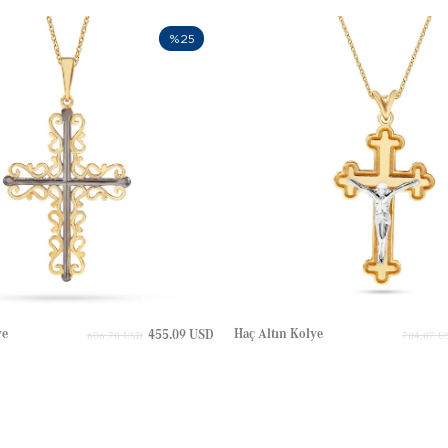
%25
ye
Haç Altın Kolye
455.09 USD
606.78 USD
704.07 U