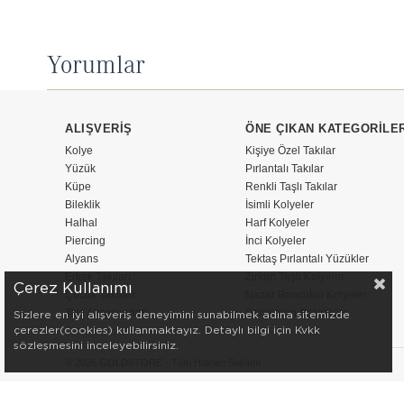
Yorumlar
ALIŞVERİŞ
ÖNE ÇIKAN KATEGORİLE
Kolye
Kişiye Özel Takılar
Yüzük
Pırlantalı Takılar
Küpe
Renkli Taşlı Takılar
Bileklik
İsimli Kolyeler
Halhal
Harf Kolyeler
Piercing
İnci Kolyeler
Alyans
Tektaş Pırlantalı Yüzükler
Erkek Takıları
Zirkon Taşlı Kolyeler
Çerez Kullanımı
Çocuk Takıları
Nazar Boncuklu Kolyeler
Takı Aksesuarları
Şahmeran Bileklikler
Sizlere en iyi alışveriş deneyimini sunabilmek adına sitemizde
çerezler(cookies) kullanmaktayız. Detaylı bilgi için Kvkk
sözleşmesini inceleyebilirsiniz.
© 2026 GOLDSTORE - Tüm Hakları Saklıdır.