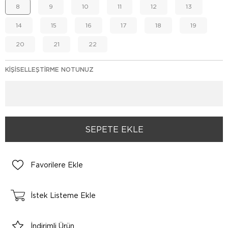
8
9
10
11
12
13
14
15
16
17
18
19
20
21
22
KIŞISELLEŞTIRME NOTUNUZ
Favorilere Ekle
İstek Listeme Ekle
İndirimli Ürün