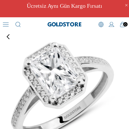
Ücretsiz Aynı Gün Kargo Fırsatı
0
Zirkon Taşlı Yüzükler
›