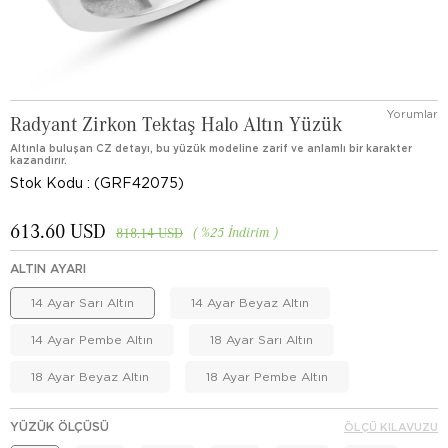
Yorumlar
Radyant Zirkon Tektaş Halo Altın Yüzük
Altınla buluşan CZ detayı, bu yüzük modeline zarif ve anlamlı bir karakter
kazandırır.
Stok Kodu
(GRF42075)
613.60 USD
%
25
İndirim
818.14 USD
ALTIN AYARI
14 Ayar Sarı Altın
14 Ayar Beyaz Altın
14 Ayar Pembe Altın
18 Ayar Sarı Altın
18 Ayar Beyaz Altın
18 Ayar Pembe Altın
YÜZÜK ÖLÇÜSÜ
ÖLÇÜ KILAVUZU