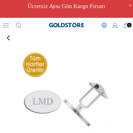
Ücretsiz Aynı Gün Kargo Fırsatı
0
Kol Düğmeleri
›