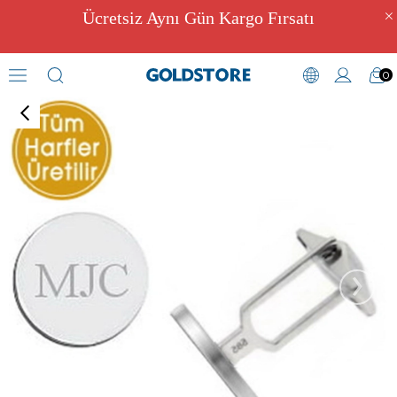
Ücretsiz Aynı Gün Kargo Fırsatı
0
Kol Düğmeleri
›