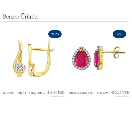
Benzer Ürünler
%25
%25
441.81 USD
433.14 USD
Kıvrımlı Dalga J Tektaş Altın Küpe
Damla Zirkon Taşlı Halo Çivili Altın Küpe
589.08 USD
577.53 USD