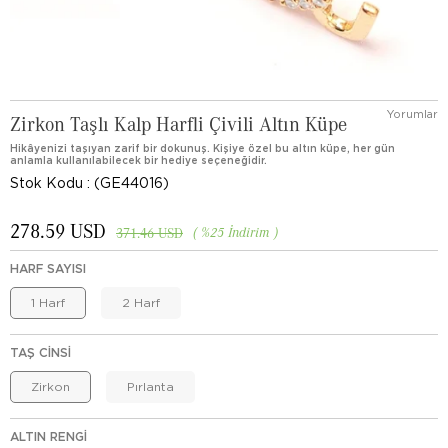
Yorumlar
Zirkon Taşlı Kalp Harfli Çivili Altın Küpe
Hikâyenizi taşıyan zarif bir dokunuş. Kişiye özel bu altın küpe, her gün
anlamla kullanılabilecek bir hediye seçeneğidir.
Stok Kodu
(GE44016)
278.59 USD
%
25
İndirim
371.46 USD
HARF SAYISI
1 Harf
2 Harf
TAŞ CINSI
Zirkon
Pırlanta
ALTIN RENGI