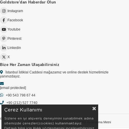
Goldstore'dan Haberdar Olun
Instagram
Facebook
Youtube
Pinterest
Linkedin
X
Bize Her Zaman Ulaşabilirsiniz
İstanbul İstiklal Caddesi mağazamız ve online destek hizmetimizle
yanınızdayız.
[email protected]
+90 543 798 67 44
+90 (212) 527 7740
Çerez Kullanımı
Sizlere en iyi alışveriş deneyimini sunabilmek adına
© 2026 GOLDSTORE - Tüm Hakları Saklıdır.
Sözleşmeler
Gizlilik Politikası
Kullanım Koşulları
KVKK Aydınlatma Metni
sitemizde çerezler(cookies) kullanmaktayız.
Detaylı bilgi için Kvkk sözleşmesini inceleyebilirsiniz.