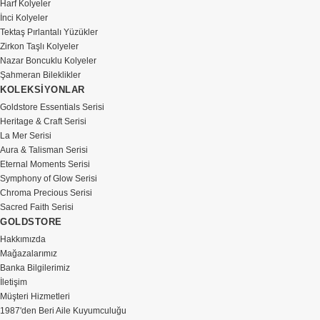
Harf Kolyeler
İnci Kolyeler
Tektaş Pırlantalı Yüzükler
Zirkon Taşlı Kolyeler
Nazar Boncuklu Kolyeler
Şahmeran Bileklikler
KOLEKSİYONLAR
Goldstore Essentials Serisi
Heritage & Craft Serisi
La Mer Serisi
Aura & Talisman Serisi
Eternal Moments Serisi
Symphony of Glow Serisi
Chroma Precious Serisi
Sacred Faith Serisi
GOLDSTORE
Hakkımızda
Mağazalarımız
Banka Bilgilerimiz
İletişim
Müşteri Hizmetleri
1987'den Beri Aile Kuyumculuğu