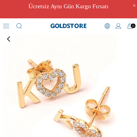
Ücretsiz Aynı Gün Kargo Fırsatı
0
Zirkon Taşlı Küpeler
›