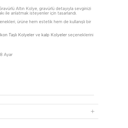
ravürlü Altın Kolye, gravürlü detayıyla sevginizi
 takı ile anlatmak isteyenler için tasarlandı.
çenekleri, ürüne hem estetik hem de kullanışlı bir
rkon Taşlı Kolyeler
ve
kalp Kolyeler
seçeneklerini
18 Ayar