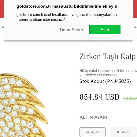
goldstore.com.tr masaüstü bildirimlerine ekleyin.
Ücretsiz Aynı Gün Kargo Fırsatı
goldstore.com.tr özel fırsatlardan ve güncel kampanyalardan
haberiniz olsun ister misiniz?
KOLYE
YÜZÜK
KÜPE
BİLEKLİK
RENKLİ TAŞLAR
PIRLANTA
Daha Sonra
Evet
Anasayfa
Tüm Takı Modelleri
Zirkon Taşlı Kalp
Hikâyenizi taşıyan zarif bir dokunu
bir hediye seçeneğidir.
Stok Kodu
(PNJ43033)
854.84 USD
1,139.
ALTIN AYARI
14 Ayar
18 Ayar