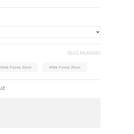
ÖLÇÜ KILAVUZU
30luk Forse Zincir
40lık Forse Zincir
UZ