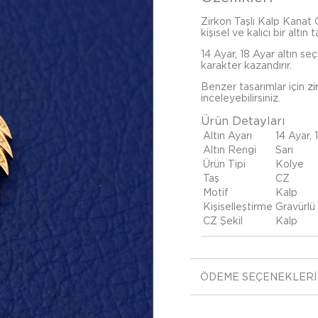
Zirkon Taşlı Kalp Kanat G
kişisel ve kalıcı bir altın
14 Ayar, 18 Ayar altın se
karakter kazandırır.
Benzer tasarımlar için
zi
inceleyebilirsiniz.
Ürün Detayları
Altın Ayarı
14 Ayar, 
Altın Rengi
Sarı
Ürün Tipi
Kolye
Taş
CZ
Motif
Kalp
Kişiselleştirme
Gravürlü
CZ Şekil
Kalp
ÖDEME SEÇENEKLERI