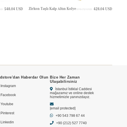
Zirkon Taşlı Kalp Altın Kolye
Zirko
548.04 USD
428.04 USD
SD
570.72 USD
dstore'dan Haberdar Olun
Bize Her Zaman
Ulaşabilirsiniz
Instagram
İstanbul İstiklal Caddesi
mağazamız ve online destek
Facebook
hizmetimizle yanınızdayız.
Youtube
[email protected]
Pinterest
+90 543 798 67 44
Linkedin
+90 (212) 527 7740