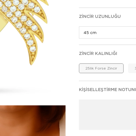
ZINCIR UZUNLUĞU
ZINCIR KALINLIĞI
25lik Forse Zincir
KIŞISELLEŞTIRME NOTUN