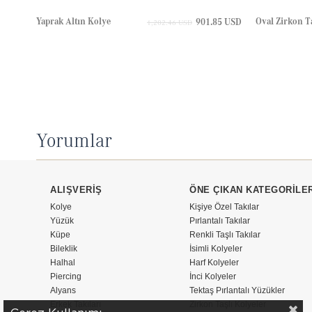
Yaprak Altın Kolye
901.85 USD
1,202.46 USD
Yorumlar
ALIŞVERİŞ
ÖNE ÇIKAN KATEGORİLE
Kolye
Kişiye Özel Takılar
Yüzük
Pırlantalı Takılar
Küpe
Renkli Taşlı Takılar
Bileklik
İsimli Kolyeler
Halhal
Harf Kolyeler
Piercing
İnci Kolyeler
Alyans
Tektaş Pırlantalı Yüzükler
Erkek Takıları
Zirkon Taşlı Kolyeler