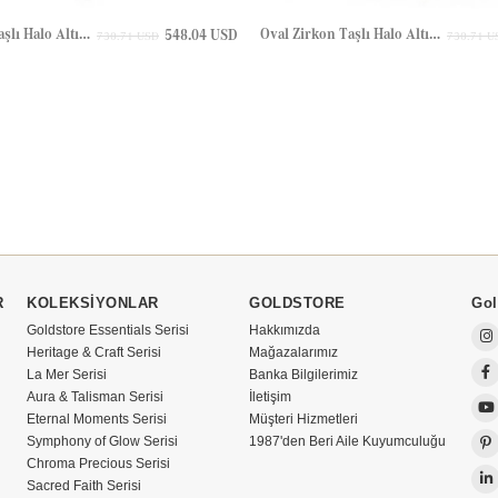
Oval Zirkon Taşlı Halo Altın Kolye
Oval Zirkon Taşlı Halo Altın Kolye
548.04 USD
730.71 USD
730.71 U
R
KOLEKSİYONLAR
GOLDSTORE
Gol
Goldstore Essentials Serisi
Hakkımızda
Heritage & Craft Serisi
Mağazalarımız
La Mer Serisi
Banka Bilgilerimiz
Aura & Talisman Serisi
İletişim
Eternal Moments Serisi
Müşteri Hizmetleri
Symphony of Glow Serisi
1987'den Beri Aile Kuyumculuğu
Chroma Precious Serisi
Sacred Faith Serisi