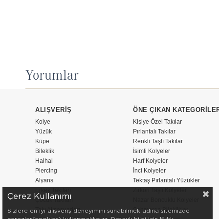
Yorumlar
ALIŞVERİŞ
ÖNE ÇIKAN KATEGORİLE
Kolye
Kişiye Özel Takılar
Yüzük
Pırlantalı Takılar
Küpe
Renkli Taşlı Takılar
Bileklik
İsimli Kolyeler
Halhal
Harf Kolyeler
Piercing
İnci Kolyeler
Alyans
Tektaş Pırlantalı Yüzükler
Erkek Takıları
Zirkon Taşlı Kolyeler
Çerez Kullanımı
Çocuk Takıları
Nazar Boncuklu Kolyeler
Takı Aksesuarları
Şahmeran Bileklikler
Sizlere en iyi alışveriş deneyimini sunabilmek adına sitemizde
çerezler(cookies) kullanmaktayız. Detaylı bilgi için Kvkk