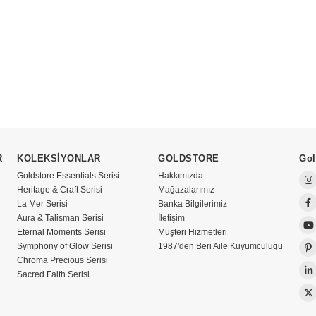
R
KOLEKSİYONLAR
GOLDSTORE
Gol
Goldstore Essentials Serisi
Hakkımızda
Heritage & Craft Serisi
Mağazalarımız
La Mer Serisi
Banka Bilgilerimiz
Aura & Talisman Serisi
İletişim
Eternal Moments Serisi
Müşteri Hizmetleri
Symphony of Glow Serisi
1987'den Beri Aile Kuyumculuğu
Chroma Precious Serisi
Sacred Faith Serisi