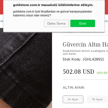
goldstore.com.tr masaüstü bildirimlerine ekleyin.
Ücretsiz Aynı Gün Kargo Fırsatı
goldstore.com.tr özel fırsatlardan ve güncel kampanyalardan
haberiniz olsun ister misiniz?
KOLYE
YÜZÜK
KÜPE
BİLEKLİK
RENKLİ TAŞLAR
PIRLANTA
Daha Sonra
Evet
Anasayfa
Tüm Takı Modelleri
Güvercin Altın H
Sembolünüzü altının sıcaklığıyla ta
ışıltı katar.
Stok Kodu
(GHL42892)
502.08 USD
669.44
ALTIN AYARI
14 Ayar
18 Ayar