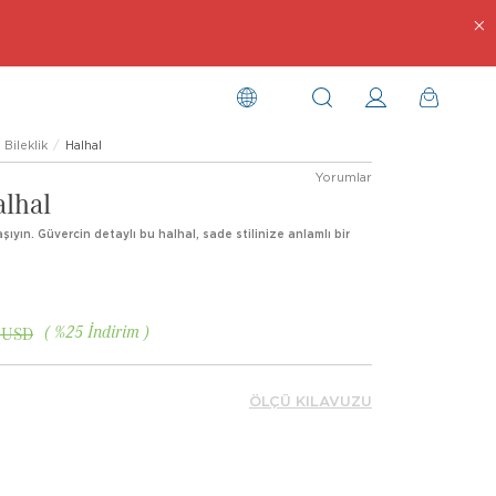
Bileklik
Halhal
Yorumlar
alhal
şıyın. Güvercin detaylı bu halhal, sade stilinize anlamlı bir
%
25
İndirim
 USD
ÖLÇÜ KILAVUZU