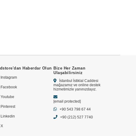
dstore'dan Haberdar Olun
Bize Her Zaman
Ulaşabilirsiniz
Instagram
İstanbul İstiklal Caddesi
mağazamız ve online destek
Facebook
hizmetimizle yanınızdayız.
Youtube
[email protected]
Pinterest
+90 543 798 67 44
Linkedin
+90 (212) 527 7740
X