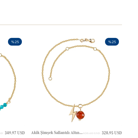
%25
%25
Akik Şimşek Sallantılı Altın Halhal
349.97 USD
328.95 USD
SD
438.60 USD