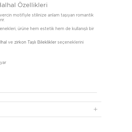
alhal Özellikleri
vercin motifiyle stilinize anlam taşıyan romantik
ır.
çenekleri, ürüne hem estetik hem de kullanışlı bir
lhal
ve
zirkon Taşlı Bileklikler
seçeneklerini
Ayar