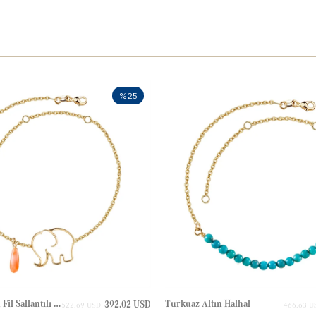
%25
Damla Mercan Fil Sallantılı Altın Halhal
Turkuaz Altın Halhal
392.02 USD
522.69 USD
466.63 U