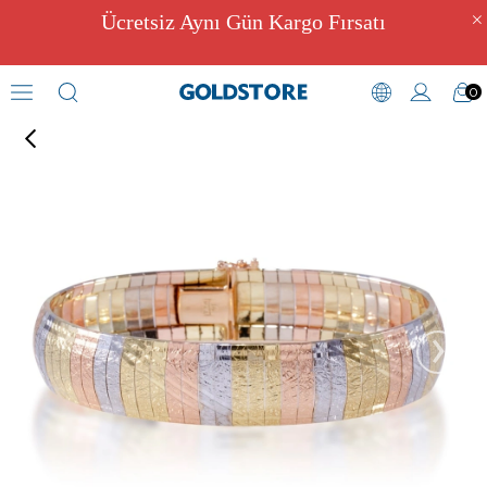
Ücretsiz Aynı Gün Kargo Fırsatı
0
Hayvan Motifli Bileklikler
›