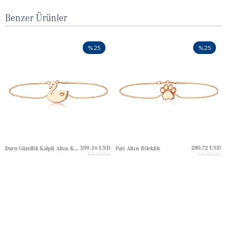
Benzer Ürünler
%25
%25
309.16 USD
280.72 USD
Duru Güzellik Kalpli Altın Kuğu Bileklik
Pati Altın Bileklik
412.22 USD
374.29 USD