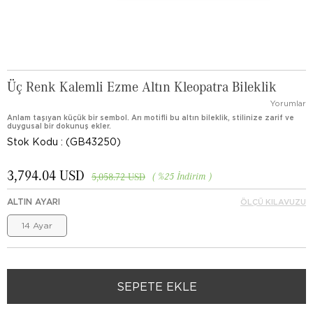
Üç Renk Kalemli Ezme Altın Kleopatra Bileklik
Yorumlar
Anlam taşıyan küçük bir sembol. Arı motifli bu altın bileklik, stilinize zarif ve
duygusal bir dokunuş ekler.
Stok Kodu
(GB43250)
3,794.04 USD
%
25
İndirim
5,058.72 USD
ALTIN AYARI
ÖLÇÜ KILAVUZU
14 Ayar