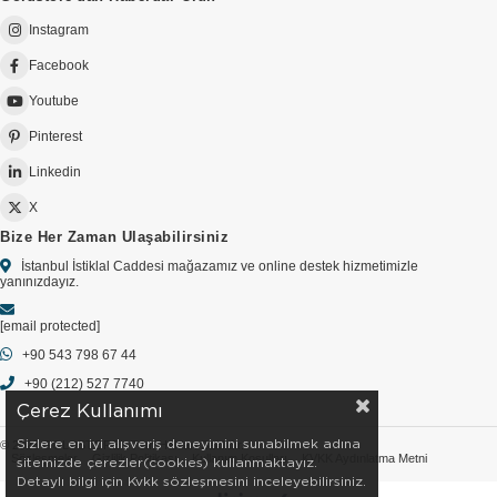
Instagram
Facebook
Youtube
Pinterest
Linkedin
X
Bize Her Zaman Ulaşabilirsiniz
İstanbul İstiklal Caddesi mağazamız ve online destek hizmetimizle
yanınızdayız.
[email protected]
+90 543 798 67 44
+90 (212) 527 7740
Çerez Kullanımı
Sizlere en iyi alışveriş deneyimini sunabilmek adına
© 2026 GOLDSTORE - Tüm Hakları Saklıdır.
Sözleşmeler
Gizlilik Politikası
Kullanım Koşulları
KVKK Aydınlatma Metni
sitemizde çerezler(cookies) kullanmaktayız.
Detaylı bilgi için Kvkk sözleşmesini inceleyebilirsiniz.