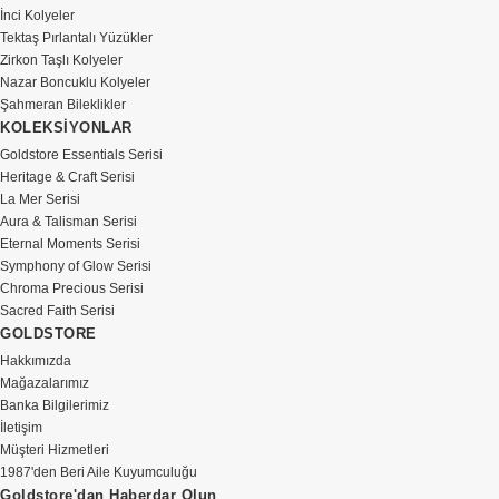
İnci Kolyeler
Tektaş Pırlantalı Yüzükler
Zirkon Taşlı Kolyeler
Nazar Boncuklu Kolyeler
Şahmeran Bileklikler
KOLEKSİYONLAR
Goldstore Essentials Serisi
Heritage & Craft Serisi
La Mer Serisi
Aura & Talisman Serisi
Eternal Moments Serisi
Symphony of Glow Serisi
Chroma Precious Serisi
Sacred Faith Serisi
GOLDSTORE
Hakkımızda
Mağazalarımız
Banka Bilgilerimiz
İletişim
Müşteri Hizmetleri
1987'den Beri Aile Kuyumculuğu
Goldstore'dan Haberdar Olun