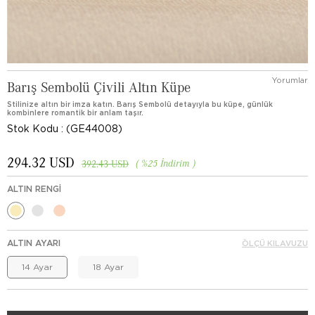
Yorumlar
Barış Sembolü Çivili Altın Küpe
Stilinize altın bir imza katın. Barış Sembolü detayıyla bu küpe, günlük
kombinlere romantik bir anlam taşır.
Stok Kodu
(GE44008)
294.32 USD
%
25
İndirim
392.43 USD
ALTIN RENGI
ALTIN AYARI
ÖLÇÜ KILAVUZU
14 Ayar
18 Ayar