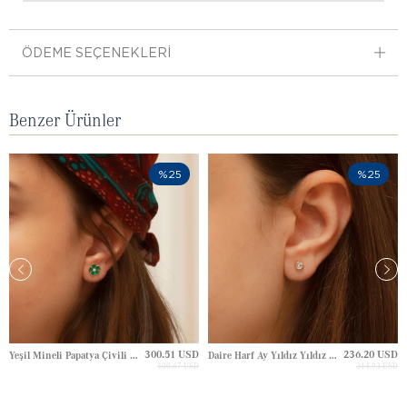
ÖDEME SEÇENEKLERI
Benzer Ürünler
%25
%25
300.51 USD
236.20 USD
Yeşil Mineli Papatya Çivili Altın Küpe
Daire Harf Ay Yıldız Yıldız Çivili Altın Küpe
400.67 USD
314.93 USD