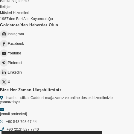
Banka Bilgilerimiz
İletişim
Müşteri Hizmetleri
1987'den Beri Aile Kuyumculuğu
Goldstore'dan Haberdar Olun
Instagram
Facebook
Youtube
Pinterest
Linkedin
X
Bize Her Zaman Ulaşabilirsiniz
İstanbul İstiklal Caddesi mağazamız ve online destek hizmetimizle
yanınızdayız.
[email protected]
+90 543 798 67 44
+90 (212) 527 7740