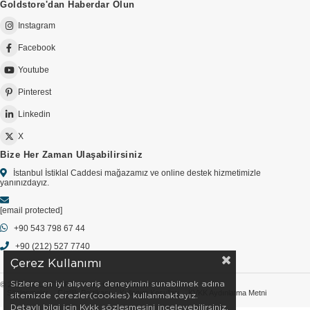
Goldstore'dan Haberdar Olun
Instagram
Facebook
Youtube
Pinterest
Linkedin
X
Bize Her Zaman Ulaşabilirsiniz
İstanbul İstiklal Caddesi mağazamız ve online destek hizmetimizle
yanınızdayız.
[email protected]
+90 543 798 67 44
+90 (212) 527 7740
Çerez Kullanımı
Sizlere en iyi alışveriş deneyimini sunabilmek adına
© 2026 GOLDSTORE - Tüm Hakları Saklıdır.
Sözleşmeler
Gizlilik Politikası
Kullanım Koşulları
KVKK Aydınlatma Metni
sitemizde çerezler(cookies) kullanmaktayız.
Detaylı bilgi için Kvkk sözleşmesini inceleyebilirsiniz.