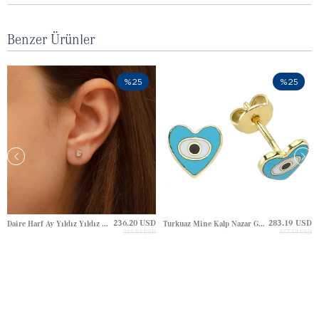
Benzer Ürünler
%25
%25
236.20 USD
283.19 USD
Daire Harf Ay Yıldız Yıldız Çivili Altın Küpe
Turkuaz Mine Kalp Nazar Göz Çivili Altın Küpe
314.93 USD
377.59 USD