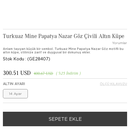
Turkuaz Mine Papatya Nazar Göz Çivili Altın Küpe
Yorumlar
Anlam taşıyan küçük bir sembol. Turkuaz Mine Papatya Nazar Göz motifli bu
altın küpe, stilinize zarif ve duygusal bir dokunuş ekler.
Stok Kodu
(GE28407)
300.51 USD
%
25
İndirim
400.67 USD
ALTIN AYARI
ÖLÇÜ KILAVUZU
14 Ayar