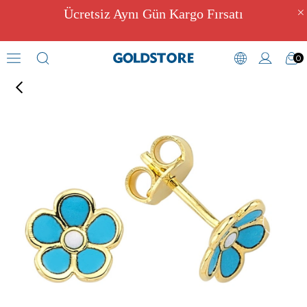
Ücretsiz Aynı Gün Kargo Fırsatı
0
Figürlü Küpeler
›