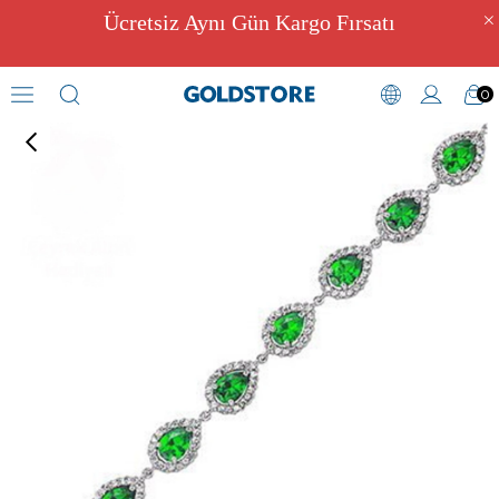
Ücretsiz Aynı Gün Kargo Fırsatı
0
Zirkon Taşlı Bileklikler
›