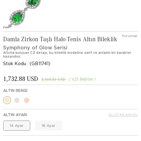
Yorumlar
Damla Zirkon Taşlı Halo Tenis Altın Bileklik
Symphony of Glow Serisi
Altınla buluşan CZ detayı, bu bileklik modeline zarif ve anlamlı bir karakter
kazandırır.
Stok Kodu
(GB11741)
1,732.88 USD
%
25
İndirim
2,310.51 USD
ALTIN RENGI
ALTIN AYARI
ÖLÇÜ KILAVUZU
14 Ayar
18 Ayar