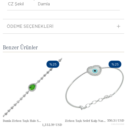
CZ Şekil
Damla
ÖDEME SEÇENEKLERI
Benzer Ürünler
%25
%25
550.31 USD
Damla Zirkon Taşlı Halo Su Yolu Altın Bileklik
Zirkon Taşlı Sedef Kalp Nazar Göz Halo Altın Bilezik
1,332.59 USD
733.75 USD