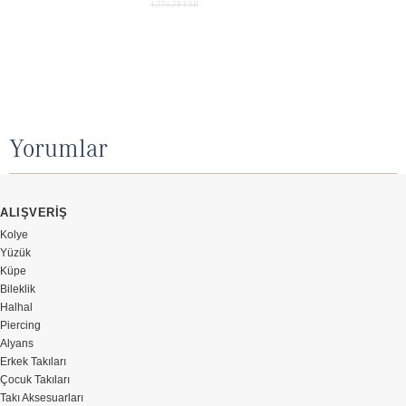
1,776.78 USD
Yorumlar
ALIŞVERİŞ
Kolye
Yüzük
Küpe
Bileklik
Halhal
Piercing
Alyans
Erkek Takıları
Çocuk Takıları
Takı Aksesuarları