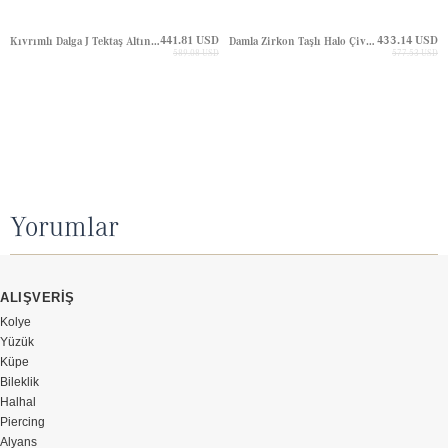
441.81 USD
433.14 USD
Kıvrımlı Dalga J Tektaş Altın Küpe
Damla Zirkon Taşlı Halo Çivili Altın Küpe
589.08 USD
577.53 USD
Yorumlar
ALIŞVERİŞ
Kolye
Yüzük
Küpe
Bileklik
Halhal
Piercing
Alyans