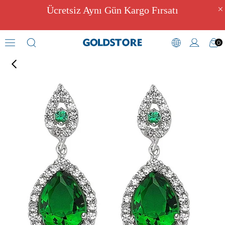
Ücretsiz Aynı Gün Kargo Fırsatı
0
Zirkon Taşlı Küpeler
›