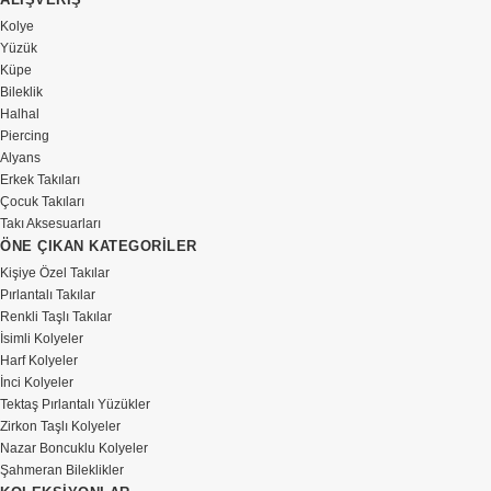
Kolye
Yüzük
Küpe
Bileklik
Halhal
Piercing
Alyans
Erkek Takıları
Çocuk Takıları
Takı Aksesuarları
ÖNE ÇIKAN KATEGORİLER
Kişiye Özel Takılar
Pırlantalı Takılar
Renkli Taşlı Takılar
İsimli Kolyeler
Harf Kolyeler
İnci Kolyeler
Tektaş Pırlantalı Yüzükler
Zirkon Taşlı Kolyeler
Nazar Boncuklu Kolyeler
Şahmeran Bileklikler