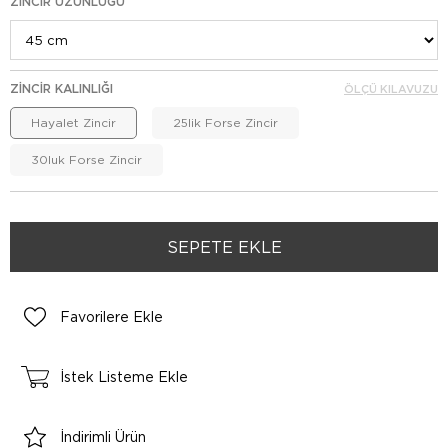
ZINCIR UZUNLUĞU
ZINCIR KALINLIĞI
ÖLÇÜ KILAVUZU
Hayalet Zincir
25lik Forse Zincir
30luk Forse Zincir
Favorilere Ekle
İstek Listeme Ekle
İndirimli Ürün