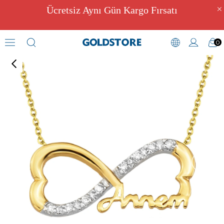
Ücretsiz Aynı Gün Kargo Fırsatı
0
Zirkon Taşlı Kolyeler
›