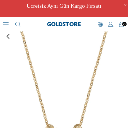
Ücretsiz Aynı Gün Kargo Fırsatı
0
Kolye
›