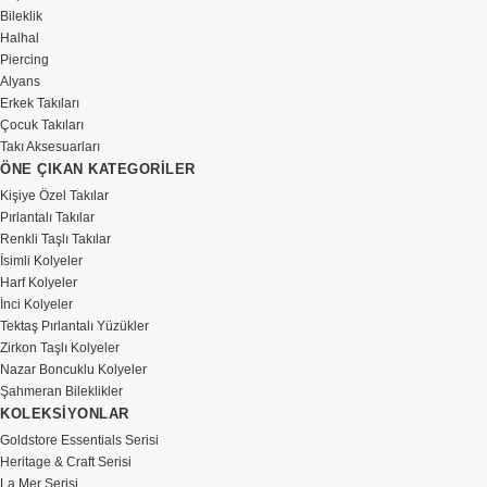
Bileklik
Halhal
Piercing
Alyans
Erkek Takıları
Çocuk Takıları
Takı Aksesuarları
ÖNE ÇIKAN KATEGORİLER
Kişiye Özel Takılar
Pırlantalı Takılar
Renkli Taşlı Takılar
İsimli Kolyeler
Harf Kolyeler
İnci Kolyeler
Tektaş Pırlantalı Yüzükler
Zirkon Taşlı Kolyeler
Nazar Boncuklu Kolyeler
Şahmeran Bileklikler
KOLEKSİYONLAR
Goldstore Essentials Serisi
Heritage & Craft Serisi
La Mer Serisi