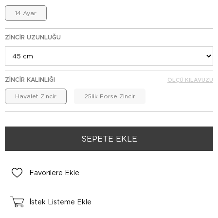
14 Ayar
ZINCIR UZUNLUĞU
ZINCIR KALINLIĞI
ÖLÇÜ KILAVUZU
Hayalet Zincir
25lik Forse Zincir
Favorilere Ekle
İstek Listeme Ekle