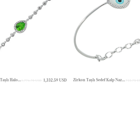
Damla Zirkon Taşlı Halo Su Yolu Altın Bileklik
Zirkon Taşlı Sedef Kalp Nazar Göz Halo Altın Bilezik
1,332.59 USD
1,776.78 USD
733.75 U