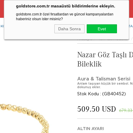
goldstore.com.tr masaüstü bildirimlerine ekleyin.
Ücretsiz Aynı Gün Kargo Fırsatı
goldstore.com.tr özel fırsatlardan ve güncel kampanyalardan
haberiniz olsun ister misiniz?
KOLYE
YÜZÜK
KÜPE
BİLEKLİK
RENKLİ TAŞLAR
PIRLANTA
Daha Sonra
Evet
Anasayfa
Tüm Takı Modelleri
Nazar Göz Taşlı D
Bileklik
Aura & Talisman Serisi
Anlam taşıyan küçük bir sembol. Naz
dokunuş ekler.
Stok Kodu
(GB40452)
509.50 USD
679.33
ALTIN AYARI