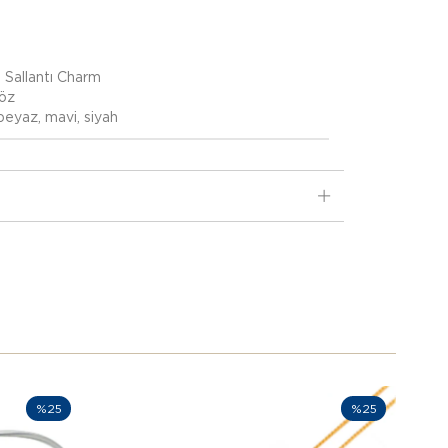
, Sallantı Charm
öz
eyaz, mavi, siyah
%25
%25