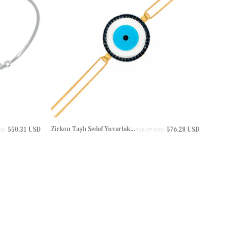
Zirkon Taşlı Sedef Yuvarlakn Nazar Göz Halo Altın Bileklik
Halo 
550.31 USD
576.28 USD
SD
768.37 USD