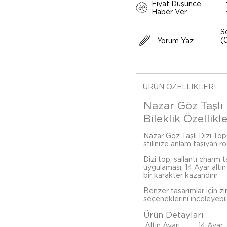
Fiyat Düşünce
Haber Ver
S
(
Yorum Yaz
ÜRÜN ÖZELLIKLERI
Nazar Göz Taşlı 
Bileklik Özellikle
Nazar Göz Taşlı Dizi Top 
stilinize anlam taşıyan r
Dizi top, sallantı charm
uygulaması, 14 Ayar altı
bir karakter kazandırır.
Benzer tasarımlar için
zi
seçeneklerini inceleyebili
Ürün Detayları
Altın Ayarı
14 Ayar