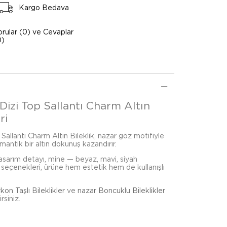
Kargo Bedava
orular (0) ve Cevaplar
0)
Dizi Top Sallantı Charm Altın
ri
Sallantı Charm Altın Bileklik, nazar göz motifiyle
omantik bir altın dokunuş kazandırır.
 tasarım detayı, mine — beyaz, mavi, siyah
n seçenekleri, ürüne hem estetik hem de kullanışlı
rkon Taşlı Bileklikler
ve
nazar Boncuklu Bileklikler
rsiniz.