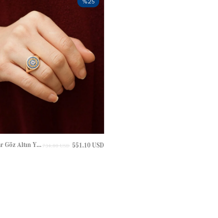
%25
Kehribar Nazar Göz Altın Yüzük
551.10 USD
734.80 USD