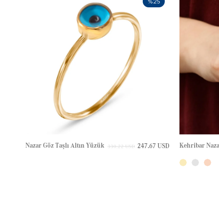
%25
Nazar Göz Taşlı Altın Yüzük
247.67 USD
330.22 USD