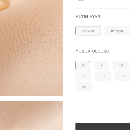
ALTIN AYARI
14 Ayar
18 Ayar
YÜZÜK ÖLÇÜSÜ
8
9
10
15
16
17
22