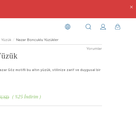
Yüzük
Nazar Boncuklu Yüzükler
Yorumlar
Yüzük
ar Göz motifli bu altın yüzük, stilinize zarif ve duygusal bir
%
25
İndirim
 USD