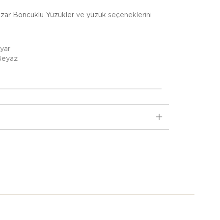
zar Boncuklu Yüzükler
ve
yüzük
seçeneklerini
Ayar
 Beyaz