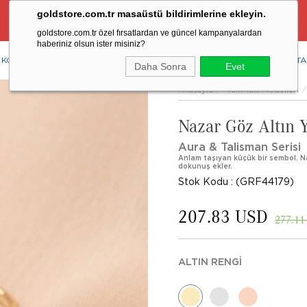
goldstore.com.tr masaüstü bildirimlerine ekleyin.
Ücretsiz Aynı Gün Kargo Fırsatı
goldstore.com.tr özel fırsatlardan ve güncel kampanyalardan
haberiniz olsun ister misiniz?
KOLYE
YÜZÜK
KÜPE
BİLEKLİK
RENKLİ TAŞLAR
PIRLANTA
Daha Sonra
Evet
Anasayfa
Tüm Takı Modelleri
Nazar Göz Altın 
Aura & Talisman Serisi
Anlam taşıyan küçük bir sembol. Naz
dokunuş ekler.
Stok Kodu
(GRF44179)
207.83 USD
277.11
ALTIN RENGI