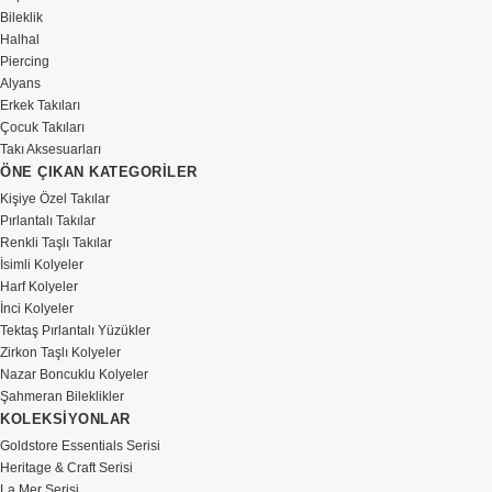
Bileklik
Halhal
Piercing
Alyans
Erkek Takıları
Çocuk Takıları
Takı Aksesuarları
ÖNE ÇIKAN KATEGORİLER
Kişiye Özel Takılar
Pırlantalı Takılar
Renkli Taşlı Takılar
İsimli Kolyeler
Harf Kolyeler
İnci Kolyeler
Tektaş Pırlantalı Yüzükler
Zirkon Taşlı Kolyeler
Nazar Boncuklu Kolyeler
Şahmeran Bileklikler
KOLEKSİYONLAR
Goldstore Essentials Serisi
Heritage & Craft Serisi
La Mer Serisi