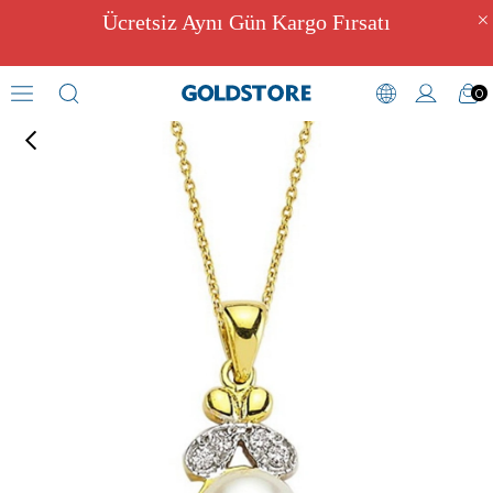
Ücretsiz Aynı Gün Kargo Fırsatı
0
Pırlantalı Kolye Modelleri
›