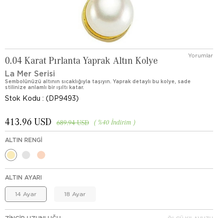
Yorumlar
0.04 Karat Pırlanta Yaprak Altın Kolye
La Mer Serisi
Sembolünüzü altının sıcaklığıyla taşıyın. Yaprak detaylı bu kolye, sade
stilinize anlamlı bir ışıltı katar.
Stok Kodu
(DP9493)
413.96 USD
%
40
İndirim
689.94 USD
ALTIN RENGI
ALTIN AYARI
14 Ayar
18 Ayar