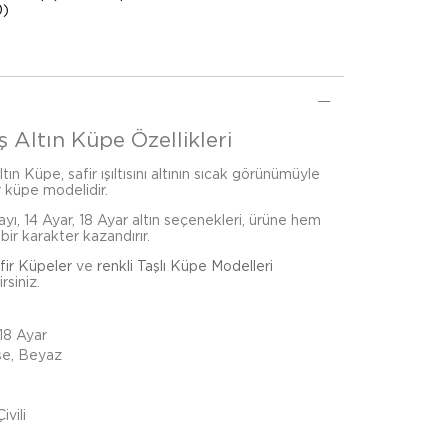
0)
ş Altın Küpe Özellikleri
ltın Küpe, safir ışıltısını altının sıcak görünümüyle
ir küpe modelidir.
tayı, 14 Ayar, 18 Ayar altın seçenekleri, ürüne hem
bir karakter kazandırır.
fir Küpeler
ve
renkli Taşlı Küpe Modelleri
rsiniz.
 18 Ayar
se, Beyaz
ivili