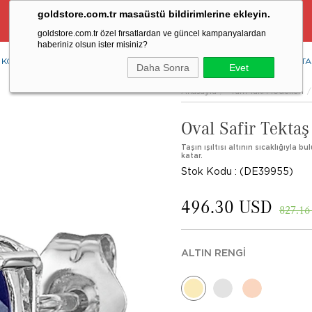
goldstore.com.tr masaüstü bildirimlerine ekleyin.
Ücretsiz Aynı Gün Kargo Fırsatı
goldstore.com.tr özel fırsatlardan ve güncel kampanyalardan
haberiniz olsun ister misiniz?
KOLYE
YÜZÜK
KÜPE
BİLEKLİK
RENKLİ TAŞLAR
PIRLANTA
Daha Sonra
Evet
Anasayfa
Tüm Takı Modelleri
Oval Safir Tektaş
Taşın ışıltısı altının sıcaklığıyla b
katar.
Stok Kodu
(DE39955)
496.30 USD
827.16
ALTIN RENGI