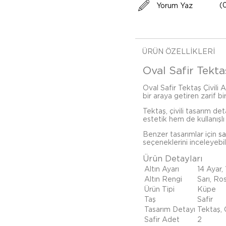
(
Yorum Yaz
ÜRÜN ÖZELLIKLERI
Oval Safir Tekta
Oval Safir Tektaş Çivili A
bir araya getiren zarif b
Tektaş, çivili tasarım de
estetik hem de kullanışlı 
Benzer tasarımlar için
sa
seçeneklerini inceleyebili
Ürün Detayları
Altın Ayarı
14 Ayar,
Altın Rengi
Sarı, Ro
Ürün Tipi
Küpe
Taş
Safir
Tasarım Detayı
Tektaş, Ç
Safir Adet
2