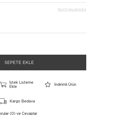
ÖLÇÜ KILAVUZU
İstek Listeme
İndirimli Ürün
Ekle
Kargo Bedava
orular (0) ve Cevaplar