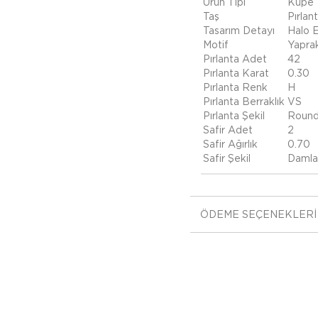
Ürün Tipi
Küpe
Taş
Pırlant
Tasarım Detayı
Halo 
Motif
Yapra
Pırlanta Adet
42
Pırlanta Karat
0.30
Pırlanta Renk
H
Pırlanta Berraklık
VS
Pırlanta Şekil
Roun
Safir Adet
2
Safir Ağırlık
0.70
Safir Şekil
Damla
ÖDEME SEÇENEKLERI