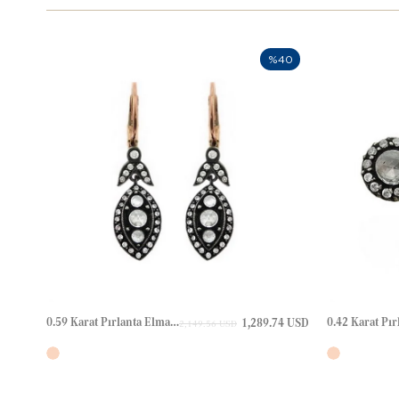
%40
0.59 Karat Pırlanta Elmas Altın Küpe
1,289.74 USD
2,149.56 USD