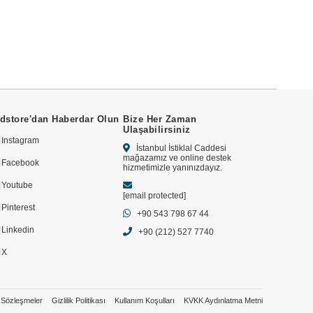
dstore'dan Haberdar Olun
Bize Her Zaman
Ulaşabilirsiniz
Instagram
İstanbul İstiklal Caddesi
mağazamız ve online destek
Facebook
hizmetimizle yanınızdayız.
Youtube
[email protected]
Pinterest
+90 543 798 67 44
Linkedin
+90 (212) 527 7740
X
Sözleşmeler
Gizlilik Politikası
Kullanım Koşulları
KVKK Aydınlatma Metni