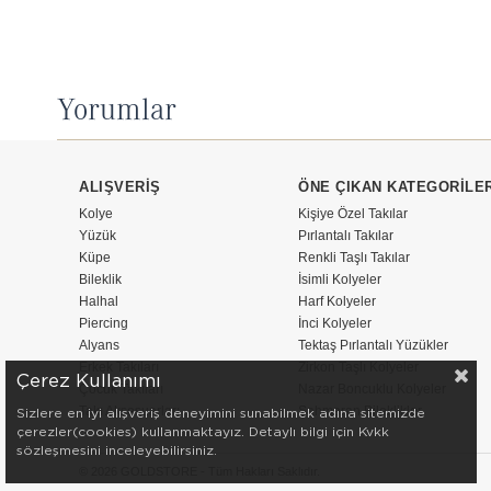
Yorumlar
ALIŞVERİŞ
ÖNE ÇIKAN KATEGORİLE
Kolye
Kişiye Özel Takılar
Yüzük
Pırlantalı Takılar
Küpe
Renkli Taşlı Takılar
Bileklik
İsimli Kolyeler
Halhal
Harf Kolyeler
Piercing
İnci Kolyeler
Alyans
Tektaş Pırlantalı Yüzükler
Erkek Takıları
Zirkon Taşlı Kolyeler
Çerez Kullanımı
Çocuk Takıları
Nazar Boncuklu Kolyeler
Takı Aksesuarları
Şahmeran Bileklikler
Sizlere en iyi alışveriş deneyimini sunabilmek adına sitemizde
çerezler(cookies) kullanmaktayız. Detaylı bilgi için Kvkk
sözleşmesini inceleyebilirsiniz.
© 2026 GOLDSTORE - Tüm Hakları Saklıdır.