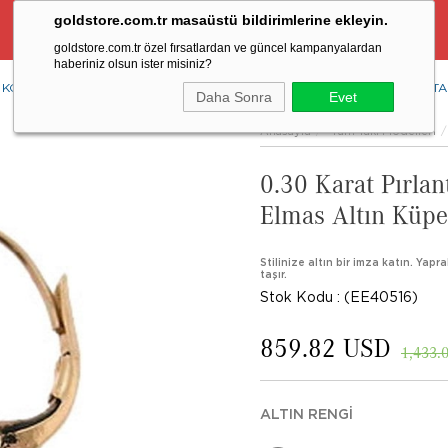
goldstore.com.tr masaüstü bildirimlerine ekleyin.
Ücretsiz Aynı Gün Kargo Fırsatı
goldstore.com.tr özel fırsatlardan ve güncel kampanyalardan
haberiniz olsun ister misiniz?
KOLYE
YÜZÜK
KÜPE
BİLEKLİK
RENKLİ TAŞLAR
PIRLANTA
Daha Sonra
Evet
Anasayfa
Tüm Takı Modelleri
0.30 Karat Pırla
Elmas Altın Küpe
Stilinize altın bir imza katın. Yap
taşır.
Stok Kodu
(EE40516)
859.82 USD
1,433.
ALTIN RENGI