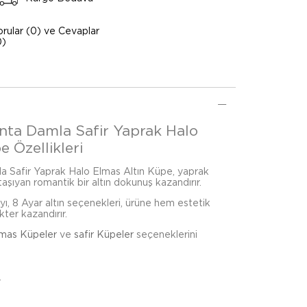
orular (0) ve Cevaplar
0)
anta Damla Safir Yaprak Halo
 Özellikleri
la Safir Yaprak Halo Elmas Altın Küpe, yaprak
 taşıyan romantik bir altın dokunuş kazandırır.
ı, 8 Ayar altın seçenekleri, ürüne hem estetik
kter kazandırır.
lmas Küpeler
ve
safir Küpeler
seçeneklerini
r