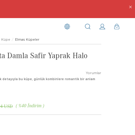
Küpe
Elmas Küpeler
nta Damla Safir Yaprak Halo
Yorumlar
rak detayıyla bu küpe, günlük kombinlere romantik bir anlam
%
40
İndirim
04 USD