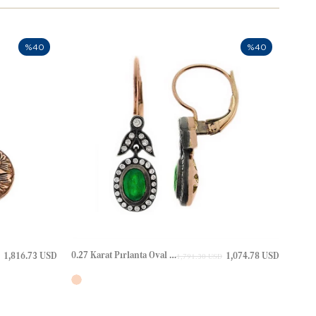
%40
%40
0.27 Karat Pırlanta Oval Zümrüt Yaprak Halo Elmas Altın Küpe
1,816.73 USD
1,074.78 USD
1,791.30 USD