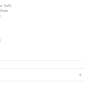
a, Safir
Elmas
k
d