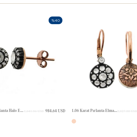
%40
0.42 Karat Pırlanta Halo Elmas Çivili Elmas Altın Küpe
1.06 Karat Pırlanta Elmas Altın Küpe
984.64 USD
1,641.06 USD
3,027.88 USD