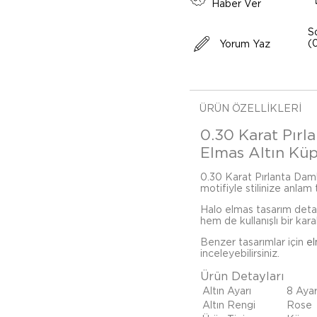
Haber Ver
S
(
Yorum Yaz
ÜRÜN ÖZELLIKLERI
0.30 Karat Pırl
Elmas Altın Küpe
0.30 Karat Pırlanta Dam
motifiyle stilinize anlam
Halo elmas tasarım detay
hem de kullanışlı bir kara
Benzer tasarımlar için
e
inceleyebilirsiniz.
Ürün Detayları
Altın Ayarı
8 Aya
Altın Rengi
Rose