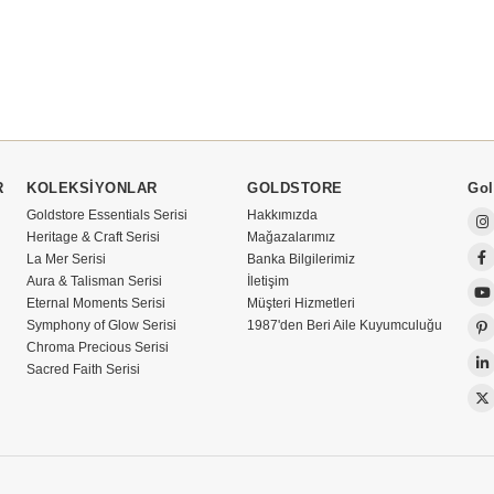
R
KOLEKSİYONLAR
GOLDSTORE
Gol
Goldstore Essentials Serisi
Hakkımızda
Heritage & Craft Serisi
Mağazalarımız
La Mer Serisi
Banka Bilgilerimiz
Aura & Talisman Serisi
İletişim
Eternal Moments Serisi
Müşteri Hizmetleri
Symphony of Glow Serisi
1987'den Beri Aile Kuyumculuğu
Chroma Precious Serisi
Sacred Faith Serisi