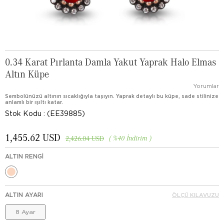
0.34 Karat Pırlanta Damla Yakut Yaprak Halo Elmas
Altın Küpe
Yorumlar
Sembolünüzü altının sıcaklığıyla taşıyın. Yaprak detaylı bu küpe, sade stilinize
anlamlı bir ışıltı katar.
Stok Kodu
(EE39885)
1,455.62 USD
%
40
İndirim
2,426.04 USD
ALTIN RENGI
ALTIN AYARI
ÖLÇÜ KILAVUZU
8 Ayar