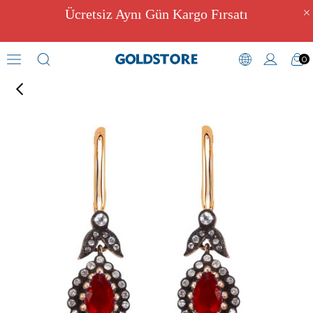
Ücretsiz Aynı Gün Kargo Fırsatı
0
Elmas Küpeler