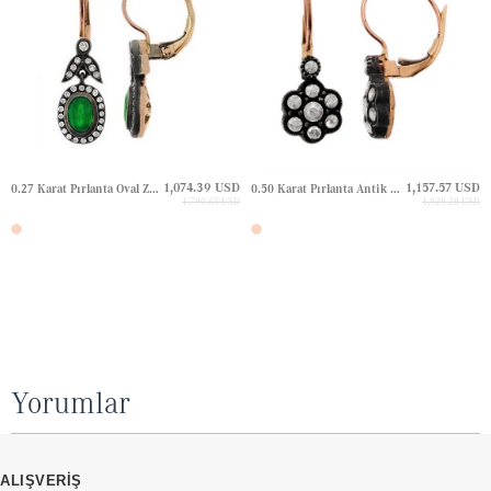
1,074.39 USD
1,157.57 USD
0.27 Karat Pırlanta Oval Zümrüt Yaprak Halo Elmas Altın Küpe
0.50 Karat Pırlanta Antik Çiçek Aurası Elmas Gül Kesim Elmas Altın Küpe
1,790.65 USD
1,929.28 USD
Yorumlar
ALIŞVERİŞ