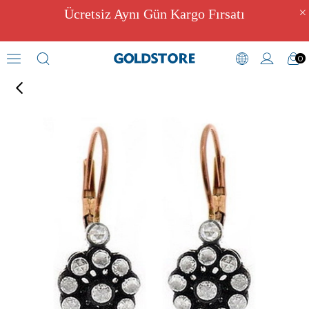
Ücretsiz Aynı Gün Kargo Fırsatı
0
Elmas Küpeler
›