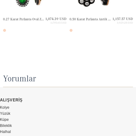
1,074.39 USD
1,157.57 USD
0.27 Karat Pırlanta Oval Zümrüt Yaprak Halo Elmas Altın Küpe
0.50 Karat Pırlanta Antik Çiçek Aurası Elmas Gül Kesim Elmas Altın Küpe
1,790.65 USD
1,929.28 USD
Yorumlar
ALIŞVERİŞ
Kolye
Yüzük
Küpe
Bileklik
Halhal