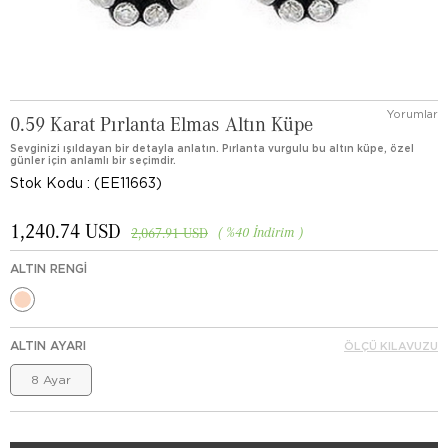
Yorumlar
0.59 Karat Pırlanta Elmas Altın Küpe
Sevginizi ışıldayan bir detayla anlatın. Pırlanta vurgulu bu altın küpe, özel
günler için anlamlı bir seçimdir.
Stok Kodu
(EE11663)
1,240.74 USD
%
40
İndirim
2,067.91 USD
ALTIN RENGI
ALTIN AYARI
ÖLÇÜ KILAVUZU
8 Ayar