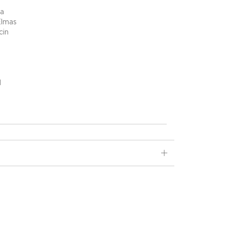
ta
Elmas
cin
d