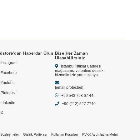
dstore'dan Haberdar Olun
Bize Her Zaman
Ulaşabilirsiniz
Instagram
İstanbul İstiklal Caddesi
mağazamız ve online destek
Facebook
hizmetimizle yanınızdayız.
Youtube
[email protected]
Pinterest
+90 543 798 67 44
Linkedin
+90 (212) 527 7740
X
Sözleşmeler
Gizlilik Politikası
Kullanım Koşulları
KVKK Aydınlatma Metni