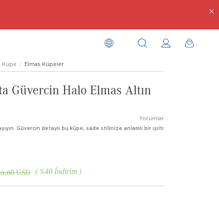
Küpe
Elmas Küpeler
ta Güvercin Halo Elmas Altın
Yorumlar
ıyın. Güvercin detaylı bu küpe, sade stilinize anlamlı bir ışıltı
%
40
İndirim
96.60 USD