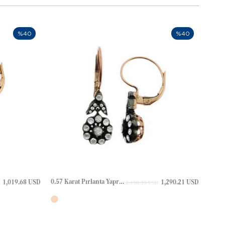
%40
%40
0.57 Karat Pırlanta Yaprak Halo Elmas Altın Küpe
1,019.68 USD
1,290.21 USD
2,150.35 USD