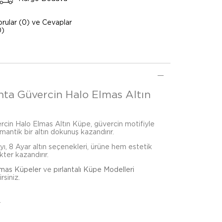
orular (0) ve Cevaplar
0)
anta Güvercin Halo Elmas Altın
rcin Halo Elmas Altın Küpe, güvercin motifiyle
omantik bir altın dokunuş kazandırır.
ı, 8 Ayar altın seçenekleri, ürüne hem estetik
kter kazandırır.
lmas Küpeler
ve
pırlantalı Küpe Modelleri
rsiniz.
r