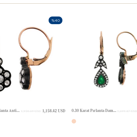
%40
0.50 Karat Pırlanta Antik Çiçek Aurası Elmas Gül Kesim Elmas Altın Küpe
0.30 Karat Pırlanta Damla Zümrüt Yaprak Halo Elmas Altın Küpe
1,158.42 USD
1,930.69 USD
1,699.47 USD