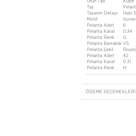
Ürün Tipi
Küpe
Taş
Pırlan
Tasarım Detayı
Halo 
Motif
Güver
Pırlanta Adet
6
Pırlanta Karat
0.34
Pırlanta Renk
G
Pırlanta Berraklık
VS
Pırlanta Şekil
Roun
Pırlanta Adet
42
Pırlanta Karat
0.31
Pırlanta Renk
H
ÖDEME SEÇENEKLERI