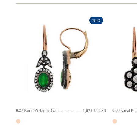
%40
0.27 Karat Pırlanta Oval Zümrüt Yaprak Halo Elmas Altın Küpe
1,075.18 USD
1,791.96 USD