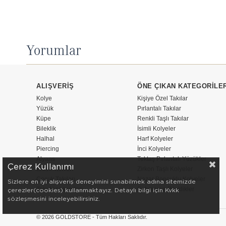
Yorumlar
ALIŞVERİŞ
ÖNE ÇIKAN KATEGORİLE
Kolye
Kişiye Özel Takılar
Yüzük
Pırlantalı Takılar
Küpe
Renkli Taşlı Takılar
Bileklik
İsimli Kolyeler
Halhal
Harf Kolyeler
Piercing
İnci Kolyeler
Alyans
Tektaş Pırlantalı Yüzükler
Çerez Kullanımı
Erkek Takıları
Zirkon Taşlı Kolyeler
Çocuk Takıları
Nazar Boncuklu Kolyeler
Sizlere en iyi alışveriş deneyimini sunabilmek adına sitemizde
Takı Aksesuarları
Şahmeran Bileklikler
çerezler(cookies) kullanmaktayız. Detaylı bilgi için Kvkk
sözleşmesini inceleyebilirsiniz.
© 2026 GOLDSTORE - Tüm Hakları Saklıdır.