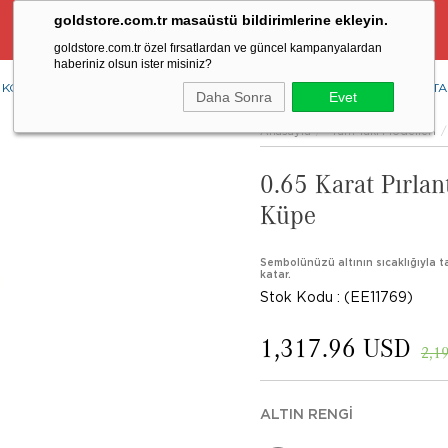
goldstore.com.tr masaüstü bildirimlerine ekleyin.
Ücretsiz Aynı Gün Kargo Fırsatı
goldstore.com.tr özel fırsatlardan ve güncel kampanyalardan
haberiniz olsun ister misiniz?
KOLYE
YÜZÜK
KÜPE
BİLEKLİK
RENKLİ TAŞLAR
PIRLANTA
Daha Sonra
Evet
Anasayfa
Tüm Takı Modelleri
0.65 Karat Pırlan
Küpe
Sembolünüzü altının sıcaklığıyla taş
katar.
Stok Kodu
(EE11769)
1,317.96 USD
2,1
ALTIN RENGI