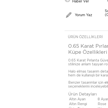
Haber Ver
S
(
Yorum Yaz
ÜRÜN ÖZELLIKLERI
0.65 Karat Pırl
Küpe Özellikleri
0.65 Karat Pırlanta Güve
stilinize anlam taşıyan r
Halo elmas tasarım detay
hem de kullanışlı bir kara
Benzer tasarımlar için
e
seçeneklerini inceleyebili
Ürün Detayları
Altın Ayarı
8 Aya
Altın Rengi
Rose