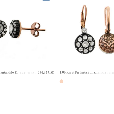
0.42 Karat Pırlanta Halo Elmas Çivili Elmas Altın Küpe
1.06 Karat Pırlanta Elmas Altın Küpe
984.64 USD
1,641.06 USD
3,027.88 USD