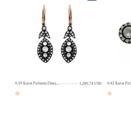
0.59 Karat Pırlanta Elmas Altın Küpe
1,289.74 USD
2,149.56 USD