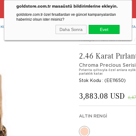
goldstore.com.tr masaüstü bildirimlerine ekleyin.
Ücretsiz Aynı Gün Kargo Fırsatı
goldstore.com.tr özel fırsatlardan ve güncel kampanyalardan
haberiniz olsun ister misiniz?
KOLYE
YÜZÜK
KÜPE
BİLEKLİK
RENKLİ TAŞLAR
PIRLANTA
Daha Sonra
Evet
Anasayfa
Tüm Takı Modelleri
2.46 Karat Pırla
Chroma Precious Serisi
Pırlanta ışıltısıyla özel anlara eşli
parlaklık katar.
Stok Kodu
(EE11650)
3,883.08 USD
6,4
ALTIN RENGI