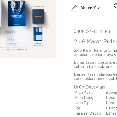
S
(
Yorum Yaz
ÜRÜN ÖZELLIKLERI
2.46 Karat Pırla
2.46 Karat Pırlanta Elmas 
görünümüyle bir araya ge
Elmas tasarım detayı, 8 
kullanışlı bir karakter kaz
Benzer tasarımlar için
e
seçeneklerini inceleyebili
Ürün Detayları
Altın Ayarı
8 Aya
Altın Rengi
Rose
Ürün Tipi
Küpe
Taş
Pırlan
Tasarım Detayı
Elmas