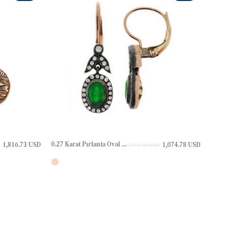
0.27 Karat Pırlanta Oval Zümrüt Yaprak Halo Elmas Altın Küpe
1,816.73 USD
1,074.78 USD
1,791.30 USD