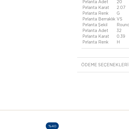
Pırlanta Adet
20
Pırlanta Karat
2.07
Pırlanta Renk
G
Pırlanta Berraklık
VS
Pırlanta Şekil
Roun
Pırlanta Adet
32
Pırlanta Karat
0.39
Pırlanta Renk
H
ÖDEME SEÇENEKLERI
%40