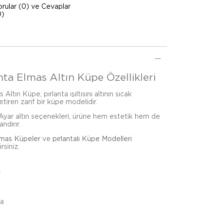
orular (0) ve Cevaplar
0)
nta Elmas Altın Küpe Özellikleri
Altın Küpe, pırlanta ışıltısını altının sıcak
tiren zarif bir küpe modelidir.
Ayar altın seçenekleri, ürüne hem estetik hem de
andırır.
lmas Küpeler
ve
pırlantalı Küpe Modelleri
rsiniz.
r
ta