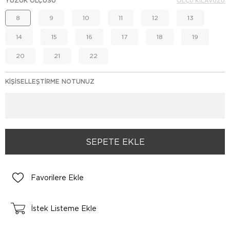
YÜZÜK ÖLÇÜSÜ
ÖLÇÜ KILAVUZU
8
9
10
11
12
13
14
15
16
17
18
19
20
21
22
KIŞISELLEŞTIRME NOTUNUZ
Favorilere Ekle
İstek Listeme Ekle