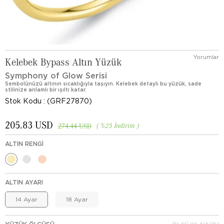
Yorumlar
Kelebek Bypass Altın Yüzük
Symphony of Glow Serisi
Sembolünüzü altının sıcaklığıyla taşıyın. Kelebek detaylı bu yüzük, sade
stilinize anlamlı bir ışıltı katar.
Stok Kodu
(GRF27870)
205.83 USD
%
25
İndirim
274.44 USD
ALTIN RENGI
ALTIN AYARI
14 Ayar
18 Ayar