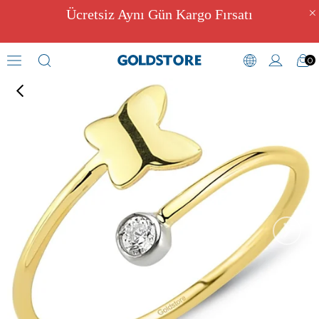
Ücretsiz Aynı Gün Kargo Fırsatı
0
Zirkon Taşlı Yüzükler
›