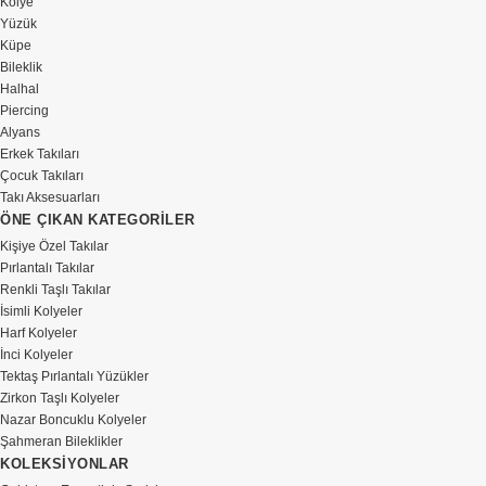
Kolye
Yüzük
Küpe
Bileklik
Halhal
Piercing
Alyans
Erkek Takıları
Çocuk Takıları
Takı Aksesuarları
ÖNE ÇIKAN KATEGORİLER
Kişiye Özel Takılar
Pırlantalı Takılar
Renkli Taşlı Takılar
İsimli Kolyeler
Harf Kolyeler
İnci Kolyeler
Tektaş Pırlantalı Yüzükler
Zirkon Taşlı Kolyeler
Nazar Boncuklu Kolyeler
Şahmeran Bileklikler
KOLEKSİYONLAR