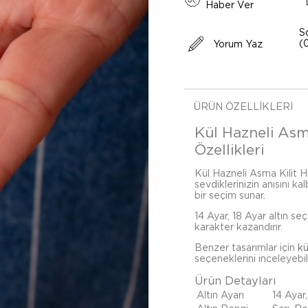
Haber Ver
S
(
Yorum Yaz
ÜRÜN ÖZELLIKLERI
Kül Hazneli Asma
Özellikleri
Kül Hazneli Asma Kilit Ha
sevdiklerinizin anısını ka
bir seçim sunar.
14 Ayar, 18 Ayar altın se
karakter kazandırır.
Benzer tasarımlar için
kü
seçeneklerini inceleyebili
Ürün Detayları
Altın Ayarı
14 Ayar,