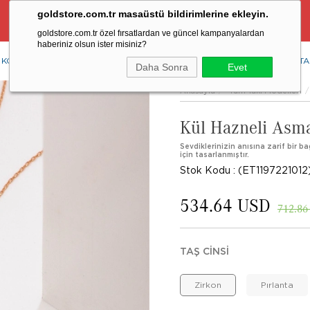
goldstore.com.tr masaüstü bildirimlerine ekleyin.
Ücretsiz Aynı Gün Kargo Fırsatı
goldstore.com.tr özel fırsatlardan ve güncel kampanyalardan
haberiniz olsun ister misiniz?
KOLYE
YÜZÜK
KÜPE
BİLEKLİK
RENKLİ TAŞLAR
PIRLANTA
Daha Sonra
Evet
Anasayfa
Tüm Takı Modelleri
Kül Hazneli Asma 
Sevdiklerinizin anısına zarif bir ba
için tasarlanmıştır.
Stok Kodu
(ET1197221012
534.64 USD
712.86
TAŞ CINSI
Zirkon
Pırlanta