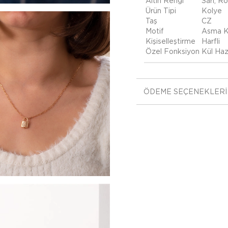
Altın Rengi
Sarı, R
Ürün Tipi
Kolye
Taş
CZ
Motif
Asma Ki
Kişiselleştirme
Harfli
Özel Fonksiyon
Kül Haz
ÖDEME SEÇENEKLERI