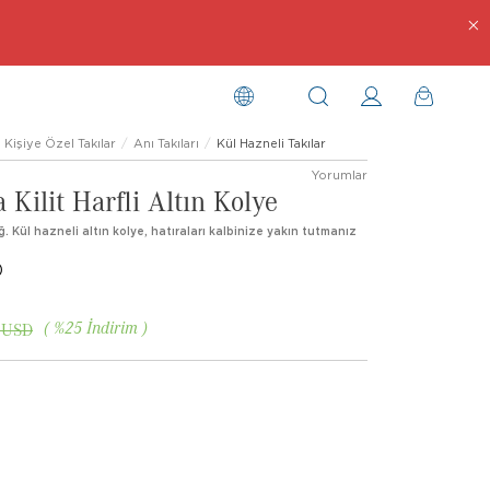
Kişiye Özel Takılar
Anı Takıları
Kül Hazneli Takılar
Yorumlar
Kilit Harfli Altın Kolye
ğ. Kül hazneli altın kolye, hatıraları kalbinize yakın tutmanız
)
%
25
İndirim
 USD