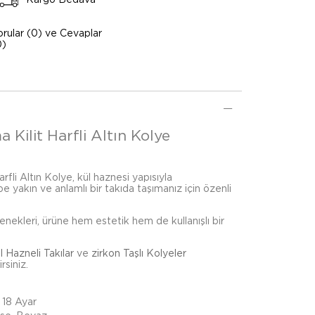
orular (0) ve Cevaplar
0)
 Kilit Harfli Altın Kolye
rfli Altın Kolye, kül haznesi yapısıyla
lbe yakın ve anlamlı bir takıda taşımanız için özenli
çenekleri, ürüne hem estetik hem de kullanışlı bir
l Hazneli Takılar
ve
zirkon Taşlı Kolyeler
rsiniz.
 18 Ayar