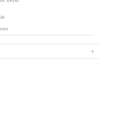
ose, Beyaz
lit
nesi