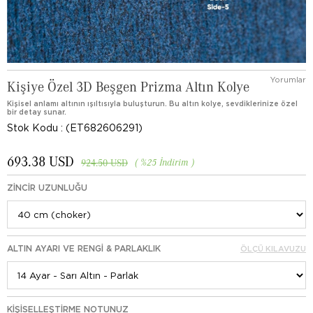
Yorumlar
Kişiye Özel 3D Beşgen Prizma Altın Kolye
Kişisel anlamı altının ışıltısıyla buluşturun. Bu altın kolye, sevdiklerinize özel
bir detay sunar.
Stok Kodu
(ET682606291)
693.38 USD
%
25
İndirim
924.50 USD
ZINCIR UZUNLUĞU
ALTIN AYARI VE RENGI & PARLAKLIK
ÖLÇÜ KILAVUZU
KIŞISELLEŞTIRME NOTUNUZ