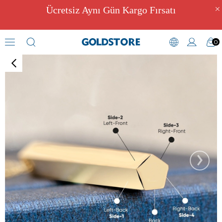
Ücretsiz Aynı Gün Kargo Fırsatı
0
İsimli Kolyeler
›