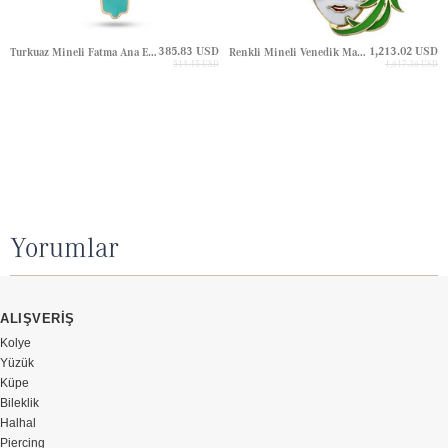
385.83 USD
1,213.02 USD
Turkuaz Mineli Fatma Ana Eli Vav Altın Kolye
Renkli Mineli Venedik Maskesi Altın Kolye
514.45 USD
1,617.36 USD
Yorumlar
ALIŞVERİŞ
Kolye
Yüzük
Küpe
Bileklik
Halhal
Piercing