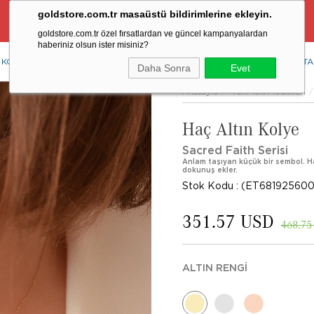
goldstore.com.tr masaüstü bildirimlerine ekleyin.
Ücretsiz Aynı Gün Kargo Fırsatı
goldstore.com.tr özel fırsatlardan ve güncel kampanyalardan
haberiniz olsun ister misiniz?
KOLYE
YÜZÜK
KÜPE
BİLEKLİK
RENKLİ TAŞLAR
PIRLANTA
Daha Sonra
Evet
Anasayfa
Tüm Takı Modelleri
Haç Altın Kolye
Sacred Faith Serisi
Anlam taşıyan küçük bir sembol. Haç
dokunuş ekler.
Stok Kodu
(ET681925600
351.57 USD
468.75
ALTIN RENGI