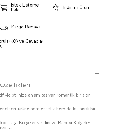
İstek Listeme
İndirimli Ürün
Ekle
Kargo Bedava
orular (0) ve Cevaplar
0)
Özellikleri
fiyle stilinize anlam taşıyan romantik bir altın
çenekleri, ürüne hem estetik hem de kullanışlı bir
rkon Taşlı Kolyeler
ve
dini ve Manevi Kolyeler
rsiniz.