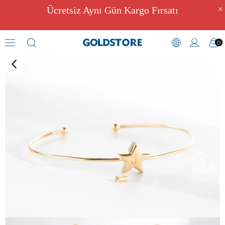
Ücretsiz Aynı Gün Kargo Fırsatı
0
Kül Hazneli Takılar
›