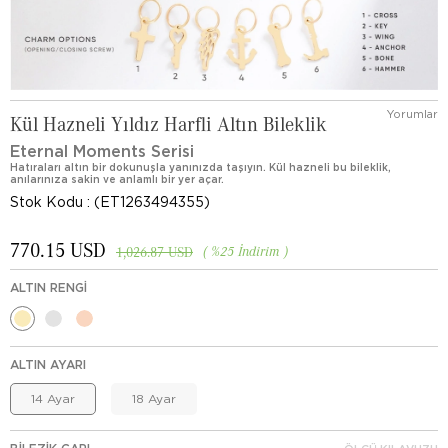
Yorumlar
Kül Hazneli Yıldız Harfli Altın Bileklik
Eternal Moments Serisi
Hatıraları altın bir dokunuşla yanınızda taşıyın. Kül hazneli bu bileklik,
anılarınıza sakin ve anlamlı bir yer açar.
Stok Kodu
(ET1263494355)
770.15 USD
%
25
İndirim
1,026.87 USD
ALTIN RENGI
ALTIN AYARI
14 Ayar
18 Ayar