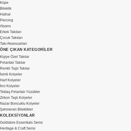
Küpe
Bileklik
Halhal
Piercing
Alyans
Erkek Takıları
Çocuk Takıları
Takı Aksesuarları
ÖNE ÇIKAN KATEGORİLER
Kişiye Özel Takılar
Pırlantalı Takılar
Renkli Taşlı Takılar
İsimli Kolyeler
Harf Kolyeler
İnci Kolyeler
Tektaş Pırlantalı Yüzükler
Zirkon Taşlı Kolyeler
Nazar Boncuklu Kolyeler
Şahmeran Bileklikler
KOLEKSİYONLAR
Goldstore Essentials Serisi
Heritage & Craft Serisi