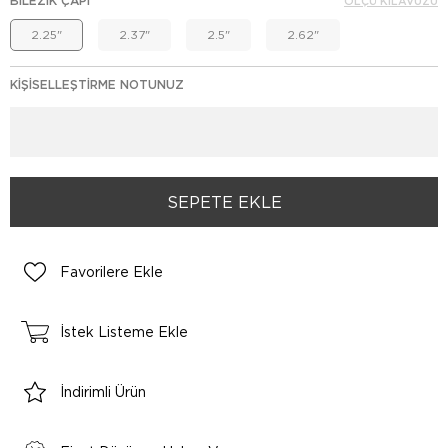
BILEZIK ÇAPI
ÖLÇÜ KILAVUZU
2.25"
2.37"
2.5"
2.62"
KIŞISELLEŞTIRME NOTUNUZ
Favorilere Ekle
İstek Listeme Ekle
İndirimli Ürün