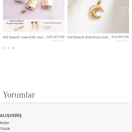
619.42 USD
392.58 USD
Kül Hazneli Asma Kilit Ataş Zincir Altın Kolye
Kül Hazneli Hilal Deniz Kabuğu Altın Kolye
825.89 USD
523.44 USD
Yorumlar
ALIŞVERİŞ
Kolye
Yüzük