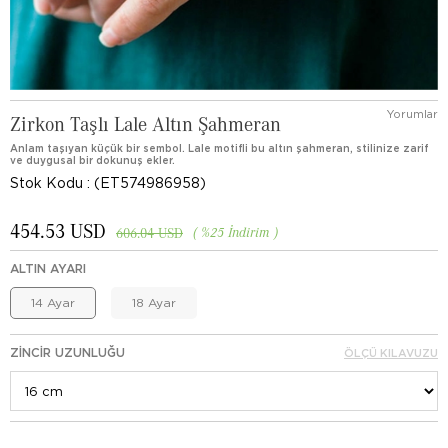
Yorumlar
Zirkon Taşlı Lale Altın Şahmeran
Anlam taşıyan küçük bir sembol. Lale motifli bu altın şahmeran, stilinize zarif
ve duygusal bir dokunuş ekler.
Stok Kodu
(ET574986958)
454.53 USD
%
25
İndirim
606.04 USD
ALTIN AYARI
14 Ayar
18 Ayar
ZINCIR UZUNLUĞU
ÖLÇÜ KILAVUZU