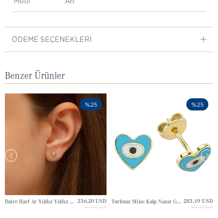
Motif
Arı
ÖDEME SEÇENEKLERI
Benzer Ürünler
%25
%25
236.20 USD
283.19 USD
Daire Harf Ay Yıldız Yıldız Çivili Altın Küpe
Turkuaz Mine Kalp Nazar Göz Çivili Altın Küpe
314.93 USD
377.59 USD