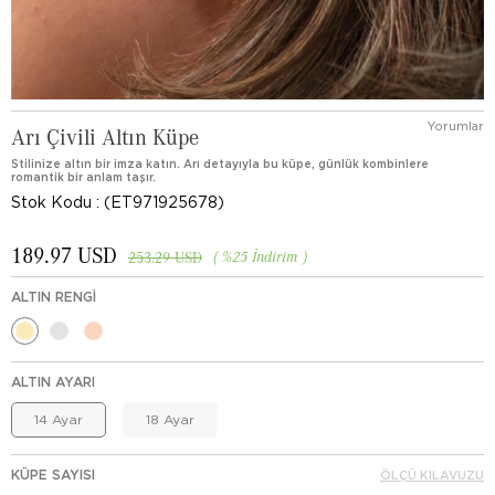
Yorumlar
Arı Çivili Altın Küpe
Stilinize altın bir imza katın. Arı detayıyla bu küpe, günlük kombinlere
romantik bir anlam taşır.
Stok Kodu
(ET971925678)
189.97 USD
%
25
İndirim
253.29 USD
ALTIN RENGI
ALTIN AYARI
14 Ayar
18 Ayar
KÜPE SAYISI
ÖLÇÜ KILAVUZU