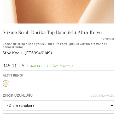
Süzme Sıralı Dorika Top Boncuklu Altın Kolye
Yorumlar
Zamansız şıklığın sade yorumu. Bu altın kolye, günlük kombinlere zarif bir
parlaklık katar.
Stok Kodu
(ET699461149)
345.11 USD
%
25
İndirim
460.14 USD
ALTIN RENGI
ZINCIR UZUNLUĞU
ÖLÇÜ KILAVUZU