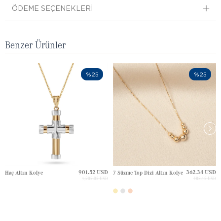
ÖDEME SEÇENEKLERI
Benzer Ürünler
%25
%25
901.52 USD
362.34 USD
Haç Altın Kolye
7 Süzme Top Dizi Altın Kolye
1,202.02 USD
483.12 USD