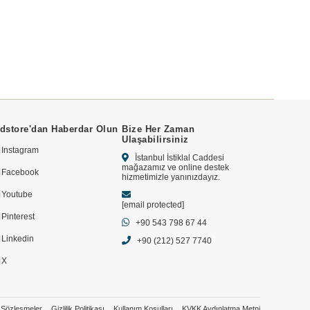
dstore'dan Haberdar Olun
Bize Her Zaman
Ulaşabilirsiniz
Instagram
İstanbul İstiklal Caddesi
mağazamız ve online destek
Facebook
hizmetimizle yanınızdayız.
Youtube
[email protected]
Pinterest
+90 543 798 67 44
Linkedin
+90 (212) 527 7740
X
Sözleşmeler
Gizlilik Politikası
Kullanım Koşulları
KVKK Aydınlatma Metni