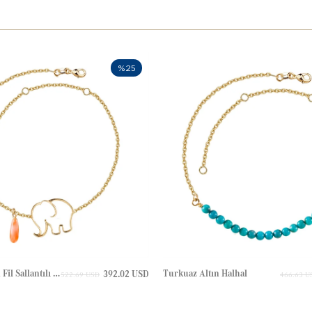
%25
Damla Mercan Fil Sallantılı Altın Halhal
Turkuaz Altın Halhal
392.02 USD
522.69 USD
466.63 U