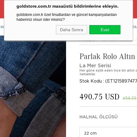
goldstore.com.tr masaüstü bildirimlerine ekleyin.
Ücretsiz Aynı Gün Kargo Fırsatı
goldstore.com.tr özel fırsatlardan ve güncel kampanyalardan
haberiniz olsun ister misiniz?
KOLYE
YÜZÜK
KÜPE
BİLEKLİK
RENKLİ TAŞLAR
PIRLANTA
Daha Sonra
Evet
Anasayfa
Tüm Takı Modelleri
Parlak Rolo Altın
La Mer Serisi
Her güne eşlik eden ince bir altın d
tamamlar.
Stok Kodu
(ET1215897477
490.75 USD
654.33
HALHAL ÖLÇÜSÜ