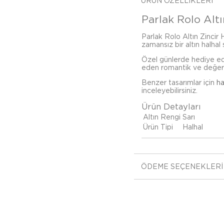
ÜRÜN ÖZELLIKLERI
Parlak Rolo Altın
Parlak Rolo Altın Zincir 
zamansız bir altın halhal
Özel günlerde hediye ed
eden romantik ve değerli b
Benzer tasarımlar için
ha
inceleyebilirsiniz.
Ürün Detayları
Altın Rengi
Sarı
Ürün Tipi
Halhal
ÖDEME SEÇENEKLERI