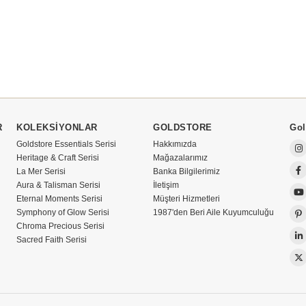
R
KOLEKSİYONLAR
GOLDSTORE
Gol
Goldstore Essentials Serisi
Hakkımızda
Heritage & Craft Serisi
Mağazalarımız
La Mer Serisi
Banka Bilgilerimiz
Aura & Talisman Serisi
İletişim
Eternal Moments Serisi
Müşteri Hizmetleri
Symphony of Glow Serisi
1987'den Beri Aile Kuyumculuğu
Chroma Precious Serisi
Sacred Faith Serisi