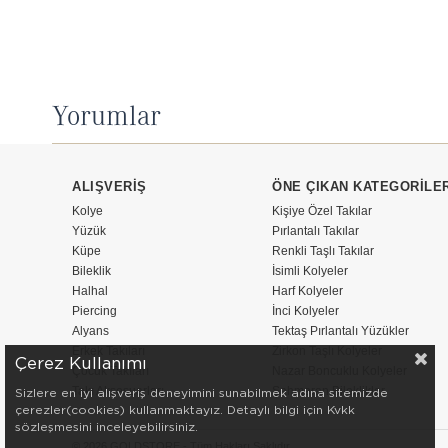
Yorumlar
ALIŞVERİŞ
ÖNE ÇIKAN KATEGORİLE
Kolye
Kişiye Özel Takılar
Yüzük
Pırlantalı Takılar
Küpe
Renkli Taşlı Takılar
Bileklik
İsimli Kolyeler
Halhal
Harf Kolyeler
Piercing
İnci Kolyeler
Alyans
Tektaş Pırlantalı Yüzükler
Erkek Takıları
Zirkon Taşlı Kolyeler
Çerez Kullanımı
Çocuk Takıları
Nazar Boncuklu Kolyeler
Takı Aksesuarları
Şahmeran Bileklikler
Sizlere en iyi alışveriş deneyimini sunabilmek adına sitemizde
çerezler(cookies) kullanmaktayız. Detaylı bilgi için Kvkk
sözleşmesini inceleyebilirsiniz.
© 2026 GOLDSTORE - Tüm Hakları Saklıdır.