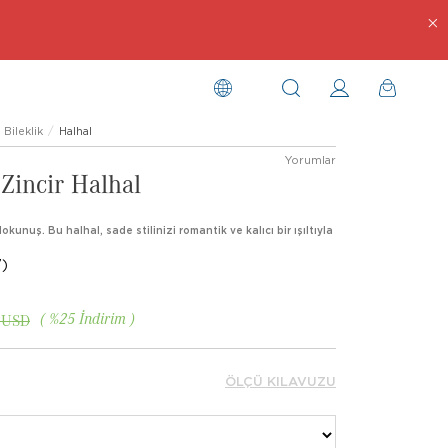
Bileklik
Halhal
Yorumlar
 Zincir Halhal
okunuş. Bu halhal, sade stilinizi romantik ve kalıcı bir ışıltıyla
)
%
25
İndirim
 USD
ÖLÇÜ KILAVUZU