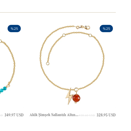
%25
%25
Akik Şimşek Sallantılı Altın Halhal
349.97 USD
328.95 USD
SD
438.60 USD