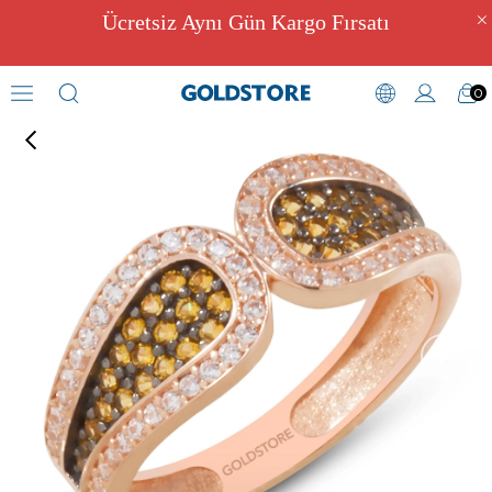
Ücretsiz Aynı Gün Kargo Fırsatı
0
Zirkon Taşlı Yüzükler
›