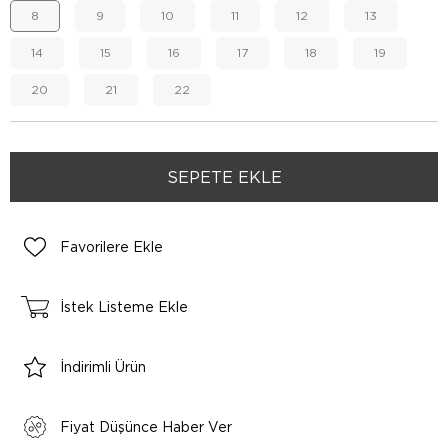
8
9
10
11
12
13
14
15
16
17
18
19
20
21
22
Favorilere Ekle
İstek Listeme Ekle
İndirimli Ürün
Fiyat Düşünce Haber Ver