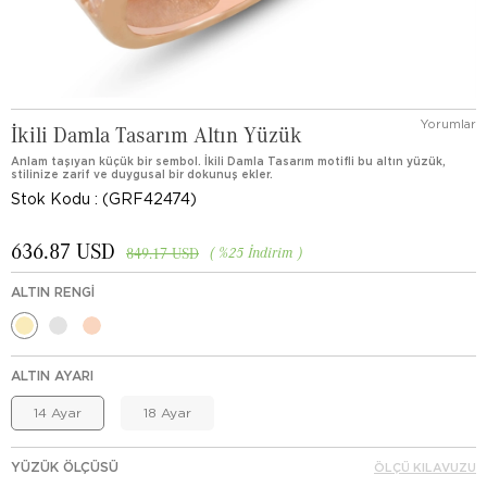
Yorumlar
İkili Damla Tasarım Altın Yüzük
Anlam taşıyan küçük bir sembol. İkili Damla Tasarım motifli bu altın yüzük,
stilinize zarif ve duygusal bir dokunuş ekler.
Stok Kodu
(GRF42474)
636.87 USD
%
25
İndirim
849.17 USD
ALTIN RENGI
ALTIN AYARI
14 Ayar
18 Ayar
YÜZÜK ÖLÇÜSÜ
ÖLÇÜ KILAVUZU