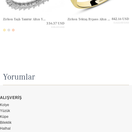
842.16 USD
Zirkon Taşlı Tamtur Altın Yüzük
Zirkon Tektaş Bypass Altın Yüzük
336.37 USD
1,122.88 USD
448.49 USD
Yorumlar
ALIŞVERİŞ
Kolye
Yüzük
Küpe
Bileklik
Halhal