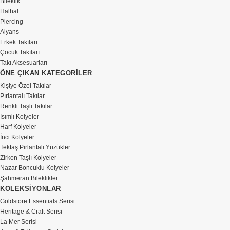
Bileklik
Halhal
Piercing
Alyans
Erkek Takıları
Çocuk Takıları
Takı Aksesuarları
ÖNE ÇIKAN KATEGORİLER
Kişiye Özel Takılar
Pırlantalı Takılar
Renkli Taşlı Takılar
İsimli Kolyeler
Harf Kolyeler
İnci Kolyeler
Tektaş Pırlantalı Yüzükler
Zirkon Taşlı Kolyeler
Nazar Boncuklu Kolyeler
Şahmeran Bileklikler
KOLEKSİYONLAR
Goldstore Essentials Serisi
Heritage & Craft Serisi
La Mer Serisi