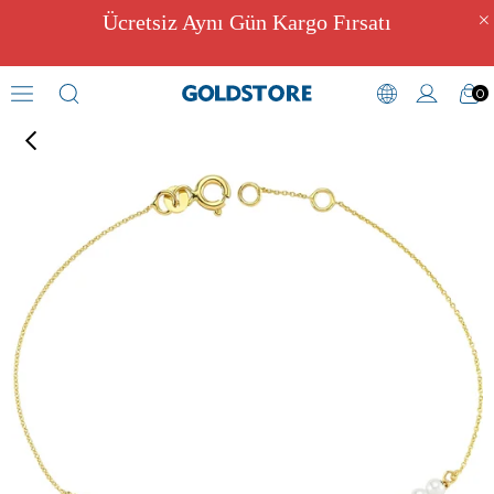
Ücretsiz Aynı Gün Kargo Fırsatı
0
İnci Bileklikler
›