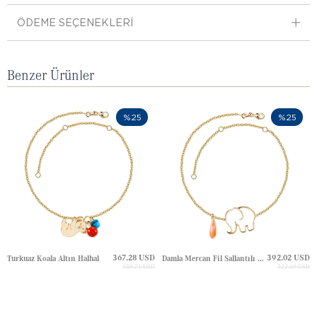
ÖDEME SEÇENEKLERI
Benzer Ürünler
%25
%25
367.28 USD
392.02 USD
Turkuaz Koala Altın Halhal
Damla Mercan Fil Sallantılı Altın Halhal
489.71 USD
522.69 USD