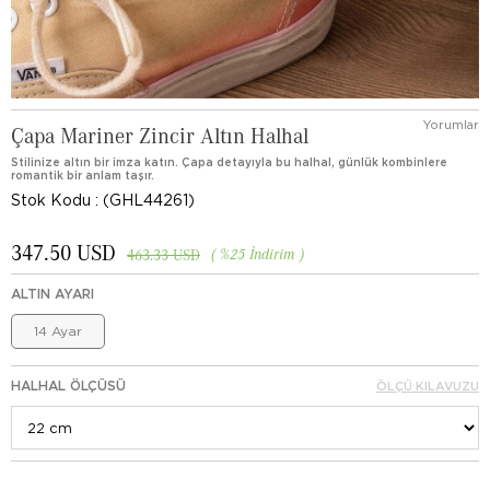
Yorumlar
Çapa Mariner Zincir Altın Halhal
Stilinize altın bir imza katın. Çapa detayıyla bu halhal, günlük kombinlere
romantik bir anlam taşır.
Stok Kodu
(GHL44261)
347.50 USD
%
25
İndirim
463.33 USD
ALTIN AYARI
14 Ayar
HALHAL ÖLÇÜSÜ
ÖLÇÜ KILAVUZU