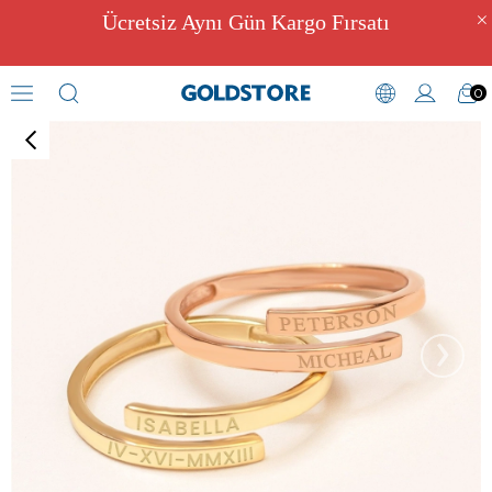
Ücretsiz Aynı Gün Kargo Fırsatı
0
İsim Yüzük
›