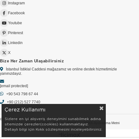
Instagram
Facebook
Youtube
Pinterest
Linkedin
X
Bize Her Zaman Ulaşabilirsiniz
İstanbul İstiklal Caddesi mağazamız ve online destek hizmetimizle
yanınızdayız.
[email protected]
+90 543 798 67 44
+90 (212) 527 7740
Çerez Kullanımı
Sizlere en iyi alışveriş deneyimini sunabilmek adına
© 2026 GOLDSTORE - Tüm Hakları Saklıdır.
Sözleşmeler
Gizlilik Politikası
Kullanım Koşulları
KVKK Aydınlatma Metni
sitemizde çerezler(cookies) kullanmaktayız.
Detaylı bilgi için Kvkk sözleşmesini inceleyebilirsiniz.