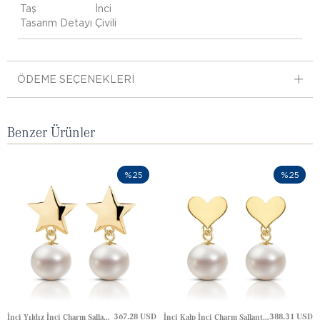
Taş
İnci
Tasarım Detayı
Çivili
ÖDEME SEÇENEKLERI
Benzer Ürünler
%25
%25
367.28 USD
388.31 USD
İnci Yıldız İnci Charm Sallantı Altın Küpe
İnci Kalp İnci Charm Sallantı Altın Küpe