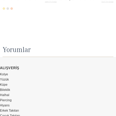
489.71 USD
517.74 USD
Yorumlar
ALIŞVERİŞ
Kolye
Yüzük
Küpe
Bileklik
Halhal
Piercing
Alyans
Erkek Takıları
Çocuk Takıları