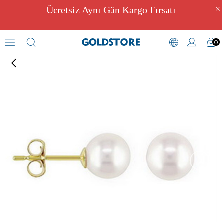
Ücretsiz Aynı Gün Kargo Fırsatı
0
İnci Küpeler
›