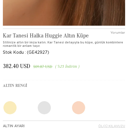
Yorumlar
Kar Tanesi Halka Huggie Altın Küpe
Stilinize altın bir imza katın. Kar Tanesi detayıyla bu küpe, günlük kombinlere
romantik bir anlam taşır.
Stok Kodu
(GE42927)
382.40 USD
%
25
İndirim
509.87 USD
ALTIN RENGI
ALTIN AYARI
ÖLÇÜ KILAVUZU