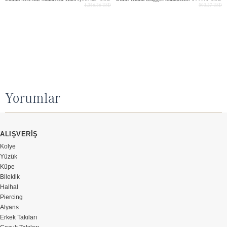
1,356.36 USD
503.27 USD
Yorumlar
ALIŞVERİŞ
Kolye
Yüzük
Küpe
Bileklik
Halhal
Piercing
Alyans
Erkek Takıları