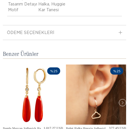
Tasarım Detayı
Halka, Huggie
Motif
Kar Tanesi
ÖDEME SEÇENEKLERI
Benzer Ürünler
%25
%25
1,017.27 USD
377.45 USD
Damla Mercan Sallantılı Halka Huggie Altın Küpe
Bulut Halka Huggie Sallantılı Altın Küpe